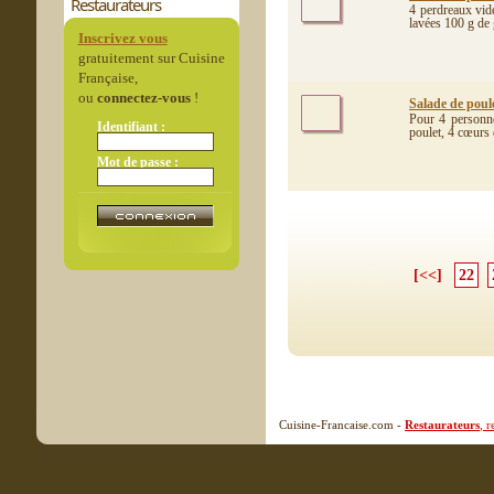
Restaurateurs
4 perdreaux vid
lavées 100 g de 
Inscrivez vous
gratuitement sur Cuisine
Française,
ou
connectez-vous
!
Salade de poul
Pour 4 personne
Identifiant :
poulet, 4 cœurs d
Mot de passe :
[<<]
22
Cuisine-Francaise.com -
Restaurateurs
, 