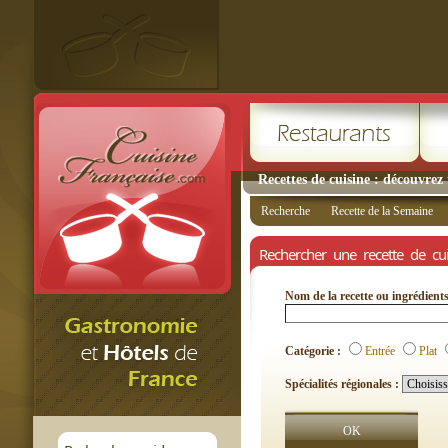
Recettes de cuisine : découvrez 
Recherche
Recette de la Semaine
Rechercher une recette de cui
Nom de la recette ou ingrédient
Catégorie :
Entrée
Plat
Spécialités régionales :