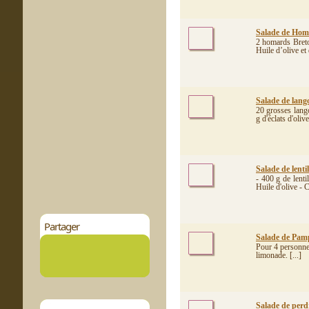
Salade de Homa
2 homards Breto
Huile d’olive et 
Salade de lango
20 grosses lang
g d'éclats d'oli
Salade de lentil
- 400 g de lent
Huile d'olive - C
Partager
Salade de Pamp
Pour 4 personnes
limonade. [...]
Salade de perd