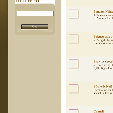
Recherche rapide
Bananes Naines
12 bananes naine
et 2 jaunes 15 cl
Beignets aux 
- 250 g de fari
fondu - 4 pommes
Brownie chocola
- Chocolat: 0,1
0,100 Kg. - Crem
Bûche de Noël 
Préparation du b
sachet de levure
Cannelé