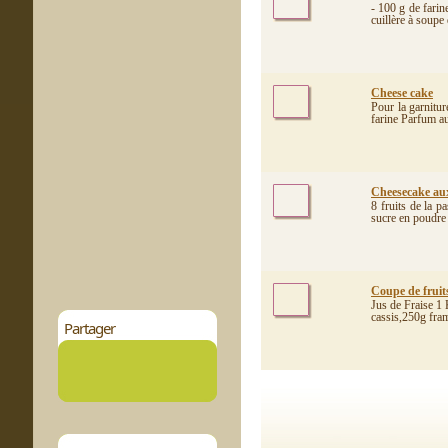
- 100 g de farine
cuillère à soupe
Cheese cake
Pour la garnitu
farine Parfum au 
Cheesecake aux
8 fruits de la 
sucre en poudre 
Coupe de fruits
Jus de Fraise 1 
cassis,250g fra
Partager