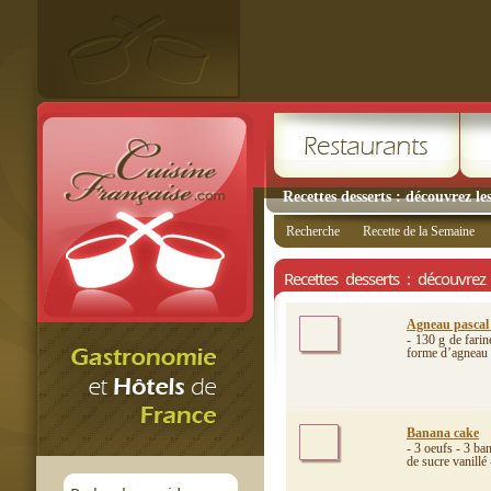
Recettes desserts : découvrez le
Recherche
Recette de la Semaine
Recettes desserts : découvrez 
Agneau pascal
- 130 g de farin
forme d’agneau -
Banana cake
- 3 oeufs - 3 ba
de sucre vanillé 