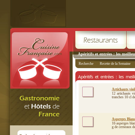
Apéritifs et entrées : les meille
Recherche
Recette de la Semaine
Apéritifs et entrées : les meil
Artichauts viol
12 artichauts v
tranches 10 cl de
Asperges Blanc
16 asperges bla
g de cerneaux de