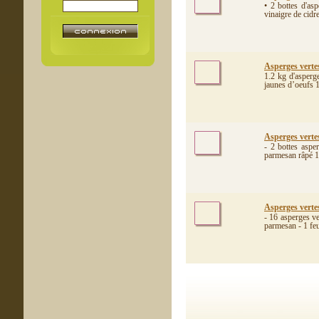
• 2 bottes d'asp
vinaigre de cidre
Asperges vertes
1.2 kg d'asperg
jaunes d’oeufs 1
Asperges verte
- 2 bottes aspe
parmesan râpé 10
Asperges vertes
- 16 asperges ve
parmesan - 1 feui