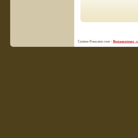
Cuisine-Francaise.com -
Restaurateurs
, 