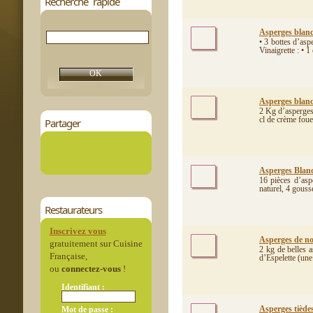
Recherche rapide
Asperges blanch
• 3 bottes d’asp
Vinaigrette : • 1
Asperges blanc
2 Kg d’asperges
cl de crème foue
Partager
Asperges Blanch
16 pièces d’asp
naturel, 4 gousse
Restaurateurs
Inscrivez vous
Asperges de no
gratuitement sur Cuisine
2 kg de belles 
Française,
d’Espelette (une 
ou
connectez-vous
!
Identifiant :
Asperges tiède
Mot de passe :