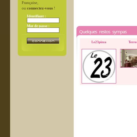
Française,
ou
connectez-vous
!
Identifiant :
Mot de passe :
Quelques restos sympas
Le23pizza
Terro