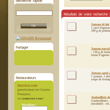
Recherche rapide
Résultats de votre recherche 
Agneau de lait
1 carré d'agneau
100 g de poitrin
Partager
Agneau pascal
- 130 g de farin
forme d’agneau -
Agneau sauté a
1 pomme 3 abric
Restaurateurs
soupe de fromage
Inscrivez vous
gratuitement sur Cuisine
Française,
Andouillette d
ou
connectez-vous
!
4 andouillettes 
(facultatif) - sel,
Identifiant :