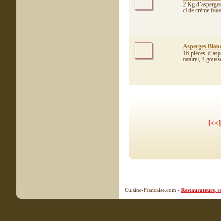
2 Kg d’asperges
cl de crème foue
Asperges Blanch
16 pièces d’asp
naturel, 4 gousse
[<<]
Cuisine-Francaise.com -
Restaurateurs
, 