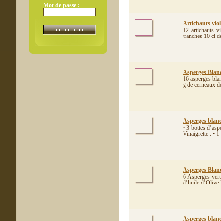
Mot de passe :
Artichauts viol
12 artichauts v
tranches 10 cl de
Asperges Blanc
16 asperges bla
g de cerneaux de
Asperges blanch
• 3 bottes d’asp
Vinaigrette : • 1
Asperges Blanch
6 Asperges vert
d’huile d’Olive 
Asperges blanc