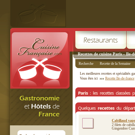
Recettes de cuisine Paris - Ile-
Recherche
Recette de la Semaine
Les meilleures recettes et spécialités
Vous êtes ici
Recette Ile-de-france
Paris
: les recettes classées pa
Quelques
recettes
du dépar
Cabillaud vapeu
2 filets de cabi
Gingembre Cumin