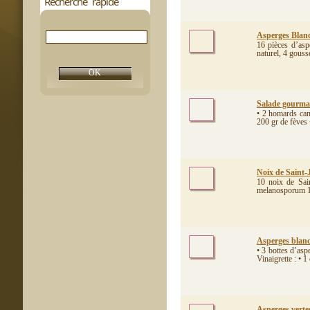
Recherche rapide
Asperges Blanch
16 pièces d’asp
naturel, 4 gousse
Salade gourman
• 2 homards can
200 gr de fèves •
Noix de Saint‐
10 noix de Sai
melanosporum 1 p
Asperges blanch
• 3 bottes d’asp
Vinaigrette : • 1
Asperges vertes