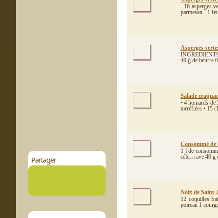
- 16 asperges ve
parmesan - 1 feui
Asperges vertes
INGREDIENTS (P
40 g de beurre 6
Salade craquan
• 4 homards de 5
torréfiées • 15 cl
Consommé de boe
1 l de consommé
céleri rave 40 g
Partager
Noix de Saint-J
12 coquilles Sa
poireau 1 courge