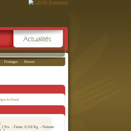
Fromages
Dessert
Vigor-le-Grand
e
 2 Pcs. - Farine: 0,110 Kg. - Noisette:
...]