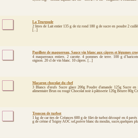
La Teurgoule
2 litres de Lait entier 135 g de riz rond 180 g de sucre en poudre 2 cuill
[...]
Papillote de maquereau, Sauce vin blanc aux câpres et légumes cro
4 maquereaux entiers. 2 carotte. 4 pommes de terre. 100 g d’haricots
oignon. 20 cl de vin blanc. 10 câpres. [...]
Macaron chocolat du chef
3 Blancs d'œufs Sucre glace 200g Poudre d'amande 125g Sucre en
alimentaire Brun ou rouge Chocolat noir à pâtisserie 120g Beurre 80g Cr
Tronçon de turbot
1 kg de car ttes de Créances 600 g de filet de turbot découpé en 4 pavés
g de crème d 'Isigny AOC sel,poivre blanc du moulin, sucre,quelques pluc