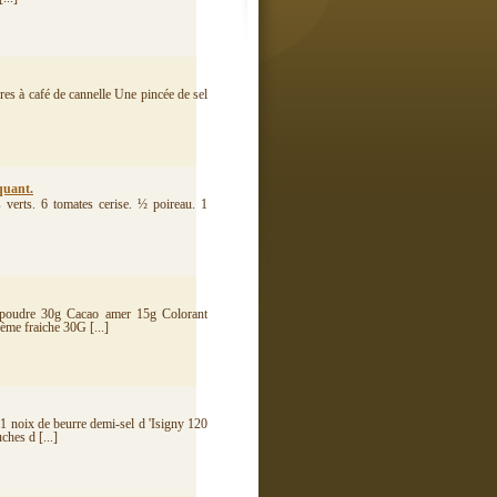
ères à café de cannelle Une pincée de sel
quant.
 verts. 6 tomates cerise. ½ poireau. 1
 poudre 30g Cacao amer 15g Colorant
ème fraiche 30G [...]
 1 noix de beurre demi-sel d 'Isigny 120
hes d [...]