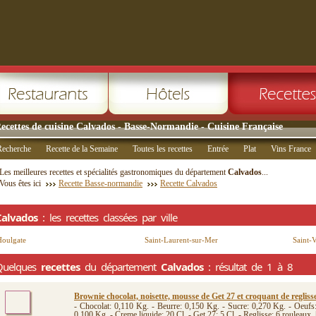
ecettes de cuisine Calvados - Basse-Normandie - Cuisine Française
Recherche
Recette de la Semaine
Toutes les recettes
Entrée
Plat
Vins France
Les meilleures recettes et spécialités gastronomiques du département
Calvados
...
Vous êtes ici
Recette Basse-normandie
Recette Calvados
Calvados
: les recettes classées par ville
Houlgate
Saint-Laurent-sur-Mer
Saint-
Quelques
recettes
du département
Calvados
: résultat de 1 à 8
Brownie chocolat, noisette, mousse de Get 27 et croquant de regliss
- Chocolat: 0,110 Kg. - Beurre: 0,150 Kg. - Sucre: 0,270 Kg. - Oeufs:
0,100 Kg. - Creme liquide: 20 Cl. - Get 27: 5 Cl. - Reglisse: 6 rouleaux. [