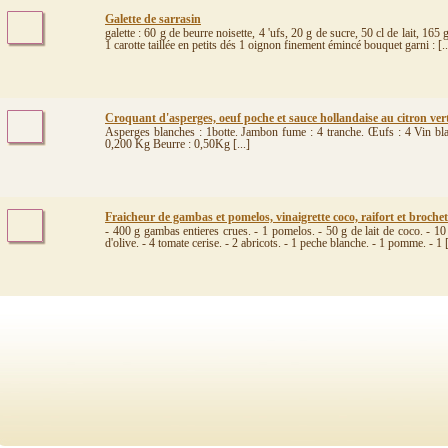
Galette de sarrasin
galette : 60 g de beurre noisette, 4 'ufs, 20 g de sucre, 50 cl de lait, 165 
1 carotte taillée en petits dés 1 oignon finement émincé bouquet garni : [..
Croquant d'asperges, oeuf poche et sauce hollandaise au citron vert
Asperges blanches : 1botte. Jambon fume : 4 tranche. Œufs : 4 Vin blanc
0,200 Kg Beurre : 0,50Kg [...]
Fraicheur de gambas et pomelos, vinaigrette coco, raifort et brochette
- 400 g gambas entieres crues. - 1 pomelos. - 50 g de lait de coco. - 10 g
d'olive. - 4 tomate cerise. - 2 abricots. - 1 peche blanche. - 1 pomme. - 1 [