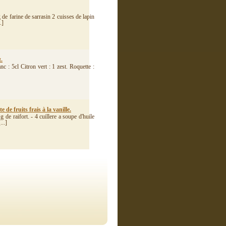
g de farine de sarrasin 2 cuisses de lapin
.]
.
 : 5cl Citron vert : 1 zest. Roquette :
 de fruits frais à la vanille.
 de raifort. - 4 cuillere a soupe d'huile
...]