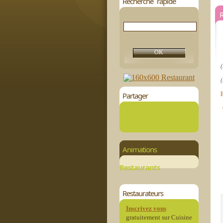
Recherche rapide
R
(
(
Partager
Animations
Restaurants
Restaurateurs
Inscrivez vous
gratuitement sur Cuisine