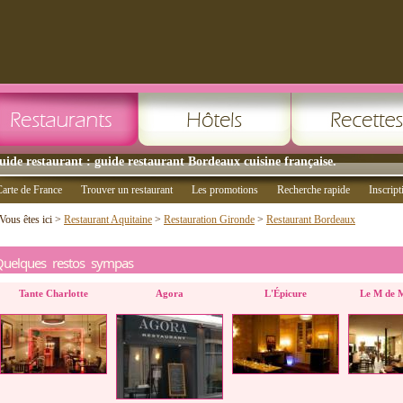
uide restaurant : guide restaurant Bordeaux cuisine française.
arte de France
Trouver un restaurant
Les promotions
Recherche rapide
Inscript
Vous êtes ici >
Restaurant Aquitaine
>
Restauration Gironde
>
Restaurant Bordeaux
Quelques restos sympas
Tante Charlotte
Agora
L'Épicure
Le M de 