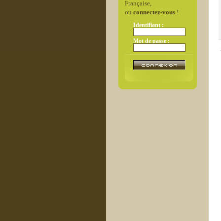
Française,
ou
connectez-vous
!
Identifiant :
Mot de passe :