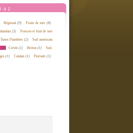
 1 à 2
Régional
(9)
Fruits de mer
(8)
ilandais
(3)
Poisson et fruit de mer
Tartes Flambées
(2)
Sud américain
n
(2)
Créole
(1)
Breton
(1)
Sud-
ges
(1)
Catalan
(1)
Pierrade
(1)