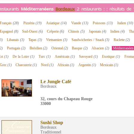
estaurants
Méditerranéens
Bordeaux
2 restaurants : : résultats de
Français
(28)
Pizzéria
(19)
Asiatique
(14)
Viande
(13)
Poissons
(13)
Italien
(10)
Espagnol
(8)
Sud-Ouest
(6)
Crêperie
(6)
Chinois
(5)
Japonais
(4)
Indien
(4)
Tha
3)
Libanais
(3)
Tapas
(3)
Vietnamien
(3)
Sandwicheries / Snack
(3)
Raclette
(2)
2)
Portugais
(2)
Brésilien
(2)
Oriental
(2)
Basque
(2)
Alsacien
(2)
Méditerranée
Est
(1)
De la Loire
(1)
Turc
(1)
Américain
(1)
Savoyard
(1)
Exotique
(1)
Froma
Grec
(1)
Charcuterie
(1)
Nord
(1)
Africain
(1)
Argentin
(1)
Mexicain
(1)
Le Jungle Café
Bordeaux
32, cours du Chapeau Rouge
33000
Sushi Shop
Bordeaux
Traditionnel