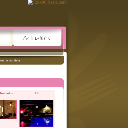
ion restaurateur
Monbadon
H36