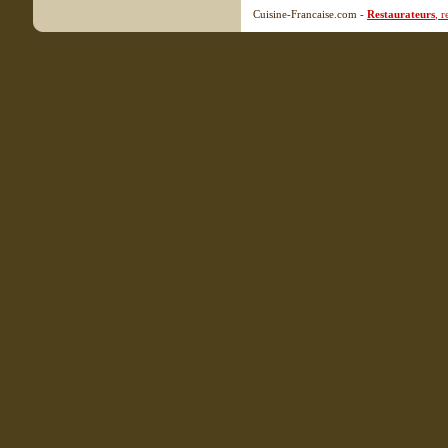
Cuisine-Francaise.com -
Restaurateurs
, 