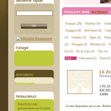
Recherche rapide
Restaurant
Grec
Bordeaux
1 
Français
(28)
Pizzéria
(19)
Asiat
Espagnol
(8)
Sud-Ouest
(6)
Crêp
(3)
Libanais
(3)
Tapas
(3)
Viet
(2)
Portugais
(2)
Brésilien
(2)
Or
Partager
Est
(1)
De la Loire
(1)
Turc
(1)
Grec
(1)
Charcuterie
(1)
Nord
(1)
LE Z
Animations
Bordea
Restaurants
1 PLA
RICH
33000
Restaurateurs
Inscrivez vous
A votre disposition sur ce site : Reche
gratuitement sur Cuisine