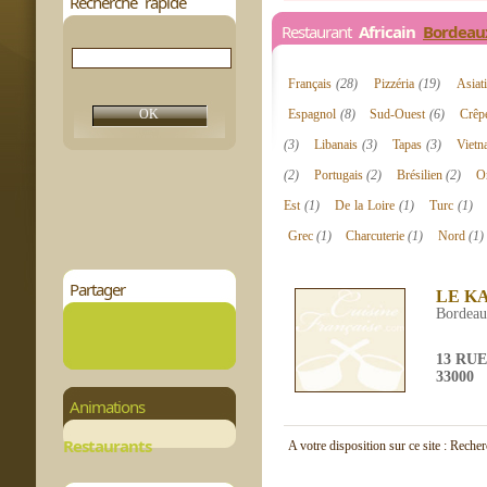
Recherche rapide
Restaurant
Africain
Bordeau
Français
(28)
Pizzéria
(19)
Asiat
Espagnol
(8)
Sud-Ouest
(6)
Crêp
(3)
Libanais
(3)
Tapas
(3)
Viet
(2)
Portugais
(2)
Brésilien
(2)
Or
Est
(1)
De la Loire
(1)
Turc
(1)
Grec
(1)
Charcuterie
(1)
Nord
(1)
Partager
LE K
Bordea
13 RU
33000
Animations
Restaurants
A votre disposition sur ce site : Reche