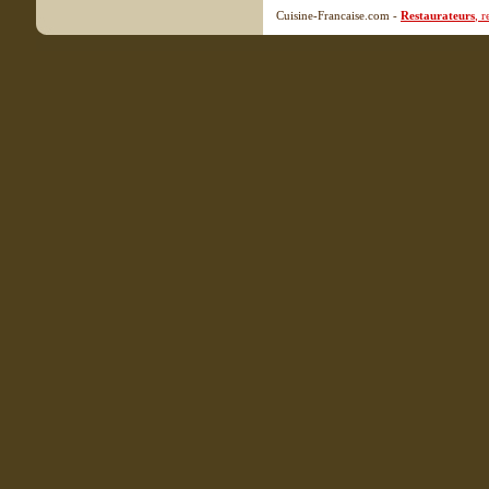
Cuisine-Francaise.com -
Restaurateurs
, 