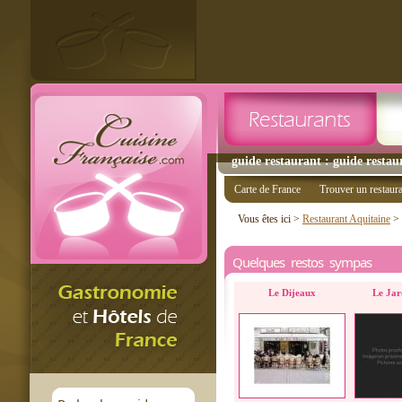
guide restaurant : guide restau
Carte de France
Trouver un restaur
Vous êtes ici >
Restaurant Aquitaine
>
Quelques restos sympas
Le Dijeaux
Le Jar