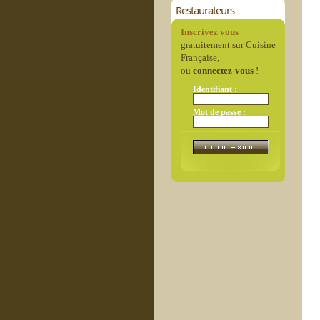
Restaurateurs
Inscrivez vous
gratuitement sur Cuisine
Française,
ou
connectez-vous
!
Identifiant :
Mot de passe :