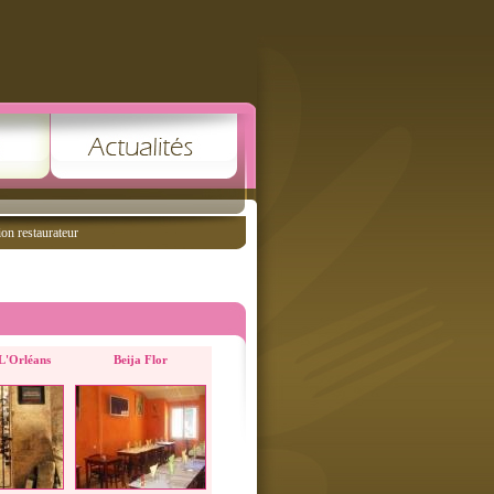
ion restaurateur
 L'Orléans
Beija Flor