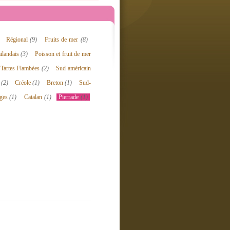
Régional
(9)
Fruits de mer
(8)
ilandais
(3)
Poisson et fruit de mer
Tartes Flambées
(2)
Sud américain
n
(2)
Créole
(1)
Breton
(1)
Sud-
ges
(1)
Catalan
(1)
Pierrade
(1)