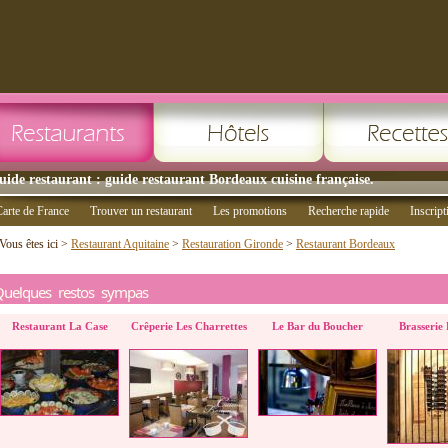
uide restaurant : guide restaurant Bordeaux cuisine française.
arte de France
Trouver un restaurant
Les promotions
Recherche rapide
Inscript
Vous êtes ici >
Restaurant Aquitaine
>
Restauration Gironde
>
Restaurant Bordeaux
Quelques restos sympas
Restaurant La Case
Crêperie Les Charrettes
Le Bar du Boucher
Brasserie