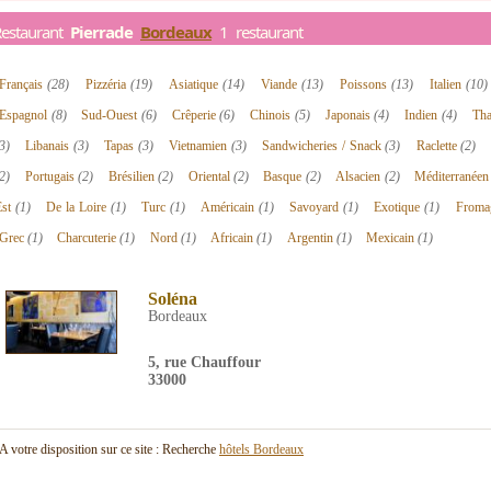
Restaurant
Pierrade
Bordeaux
1 restaurant
Français
(28)
Pizzéria
(19)
Asiatique
(14)
Viande
(13)
Poissons
(13)
Italien
(10)
Espagnol
(8)
Sud-Ouest
(6)
Crêperie
(6)
Chinois
(5)
Japonais
(4)
Indien
(4)
Tha
3)
Libanais
(3)
Tapas
(3)
Vietnamien
(3)
Sandwicheries / Snack
(3)
Raclette
(2)
2)
Portugais
(2)
Brésilien
(2)
Oriental
(2)
Basque
(2)
Alsacien
(2)
Méditerranée
Est
(1)
De la Loire
(1)
Turc
(1)
Américain
(1)
Savoyard
(1)
Exotique
(1)
Froma
Grec
(1)
Charcuterie
(1)
Nord
(1)
Africain
(1)
Argentin
(1)
Mexicain
(1)
Soléna
Bordeaux
5, rue Chauffour
33000
A votre disposition sur ce site : Recherche
hôtels Bordeaux