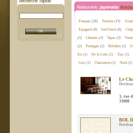
Recherche rapide
Restaurants
Japonaiss
Borde
Français
(28)
Pizzéria
(19)
Asiat
Espagnol
(8)
Sud-Ouest
(6)
Crêp
(3)
Libanais
(3)
Tapas
(3)
Viet
(2)
Portugais
(2)
Brésilien
(2)
Or
Est
(1)
De la Loire
(1)
Turc
(1)
Grec
(1)
Charcuterie
(1)
Nord
(1)
Le Ch
Bordea
3, rue 
33000
BOL D
Bordea