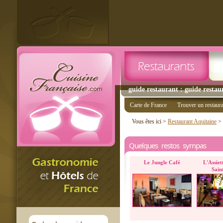
guide restaurant : guide restau
Carte de France
Trouver un restaur
Vous êtes ici >
Restaurant Aquitaine
>
Quelques restos sympas
Le Jungle Café
L'Assiet
Sain