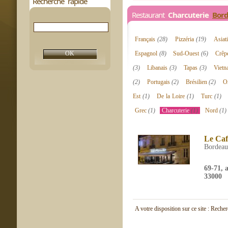
Recherche rapide
Restaurant
Charcuterie
Bor
Français
(28)
Pizzéria
(19)
Asiat
Espagnol
(8)
Sud-Ouest
(6)
Crêp
(3)
Libanais
(3)
Tapas
(3)
Viet
(2)
Portugais
(2)
Brésilien
(2)
Or
Est
(1)
De la Loire
(1)
Turc
(1)
Grec
(1)
Charcuterie
(1)
Nord
(1)
Le Caf
Bordea
69-71, a
33000
A votre disposition sur ce site : Reche