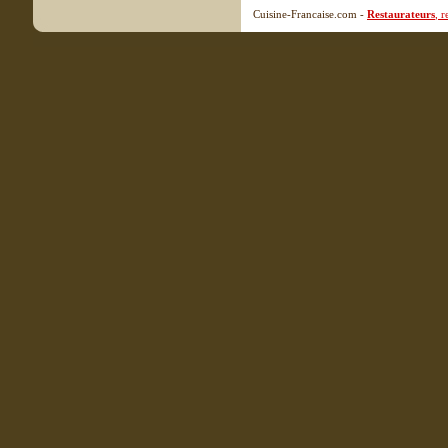
Cuisine-Francaise.com -
Restaurateurs
, 