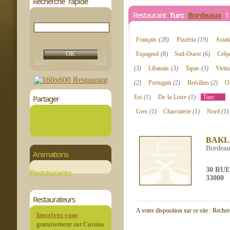
Recherche rapide
Restaurant
Turc
Bordeaux
1 
Français
(28)
Pizzéria
(19)
Asiat
Espagnol
(8)
Sud-Ouest
(6)
Crêp
(3)
Libanais
(3)
Tapas
(3)
Viet
(2)
Portugais
(2)
Brésilien
(2)
Or
Partager
Est
(1)
De la Loire
(1)
Turc
(1)
Grec
(1)
Charcuterie
(1)
Nord
(1)
BAKL
Bordea
Animations
30 RU
Restaurants
33000
Restaurateurs
A votre disposition sur ce site : Reche
Inscrivez vous
gratuitement sur Cuisine