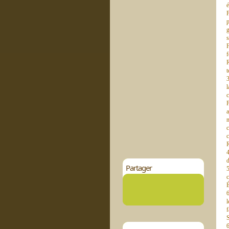
é
P
p
g
s
F
f
R
t
3
l
c
P
a
m
c
c
R
4
d
Partager
5
c
É
6
l
f
S
6