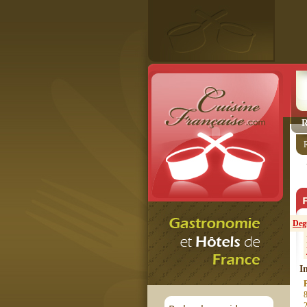
R
Degu
I
8
2