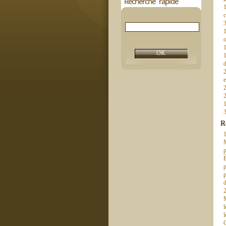
Recherche rapide
1
c
3
1
o
1
1
d
2
e
2
2
1
3
R
1
M
p
p
p
d
2
l
l
C