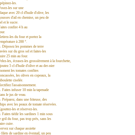
pépinez-les.
osez-les sur une
laque avec 20 cl d'huile d'olive, les
ousses d'ail en chemise, un peu de
el et le sucre.
aites confire 4 h au
our.
etirez-les du four et portez la
empérature à 200 °.
. Déposez les pommes de terre
avées sur du gros sel et faites-les
uire 25 min au four.
elez-les, écrasez-les grossièrement à la fourchette,
joutez 5 cl d'huile d'olive et au der-nier
oment les tomates confites
oncassées, les olives en copeaux, la
iboulette ciselée.
ectifiez l'assaisonnement.
. Faites infuser 10 min la tapenade
ans le jus de veau.
. Préparez, dans une friteuse, des
hips avec les peaux de tomate réservées.
gouttez-les et réservez-les.
. Faites tiédir les sardines 1 min sous
e gril du four, pas trop près, sans les
aire cuire.
ervez sur chaque assiette
 filets de sardine en éventail, un peu