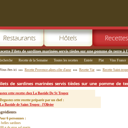
ecette Filets de sardines marinées servis tièdes sur une pomme de terre à l'
Recherche
Recette de la Semaine
Toutes les recettes
Entrée
Plat
Vins France
Vous êtes ici
Recette Provence-alpes-côte d'azur
Recette Var
Recette Saint-trop
Filets de sardines marinées servis tièdes sur une pomme de terr
stez cette recette chez La Bastide De St Tropez
Degustez cette recette préparée par un chef :
La Bastide de Saint-Tropez - l'Olivier
ngrédients
Pour 6 personnes :
 belles sardines
00 g de gros sel marin