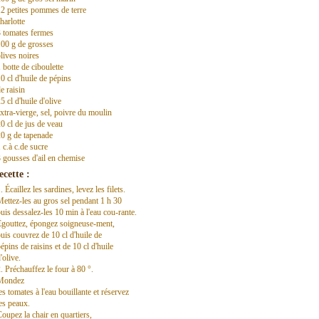
2 petites pommes de terre
harlotte
 tomates fermes
00 g de grosses
lives noires
 botte de ciboulette
0 cl d'huile de pépins
e raisin
5 cl d'huile d'olive
xtra-vierge, sel, poivre du moulin
0 cl de jus de veau
0 g de tapenade
 c.à c.de sucre
 gousses d'ail en chemise
ecette :
. Écaillez les sardines, levez les filets.
ettez-les au gros sel pendant 1 h 30
uis dessalez-les 10 min à l'eau cou-rante.
Égouttez, épongez soigneuse-ment,
uis couvrez de 10 cl d'huile de
épins de raisins et de 10 cl d'huile
'olive.
. Préchauffez le four à 80 °.
Mondez
es tomates à l'eau bouillante et réservez
es peaux.
oupez la chair en quartiers,