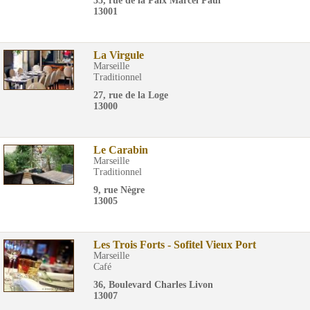
35, rue de la Paix Marcel Paul
13001
La Virgule
Marseille
Traditionnel
27, rue de la Loge
13000
Le Carabin
Marseille
Traditionnel
9, rue Nègre
13005
Les Trois Forts - Sofitel Vieux Port
Marseille
Café
36, Boulevard Charles Livon
13007