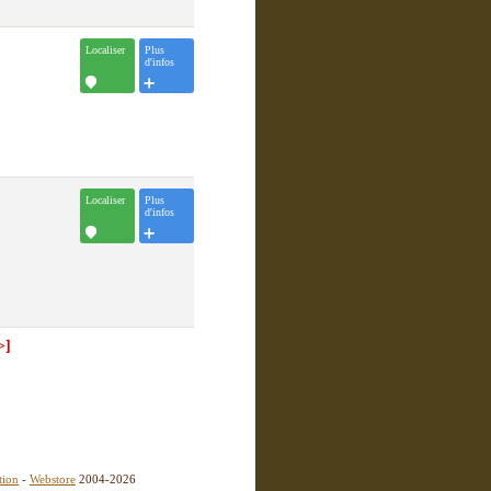
Localiser
Plus
d'infos
Localiser
Plus
d'infos
>]
tion
-
Webstore
2004-2026