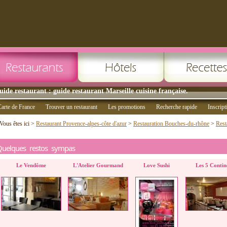
uide restaurant : guide restaurant Marseille cuisine française.
arte de France
Trouver un restaurant
Les promotions
Recherche rapide
Inscript
Vous êtes ici >
Restaurant Provence-alpes-côte d'azur
>
Restauration Bouches-du-rhône
>
Rest
Quelques restos sympas
Le Vendôme
L'Atelier Gourmand
Love Sushi
Les 5 Contin