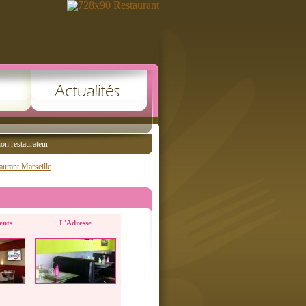
ion restaurateur
aurant Marseille
ents
L'Adresse