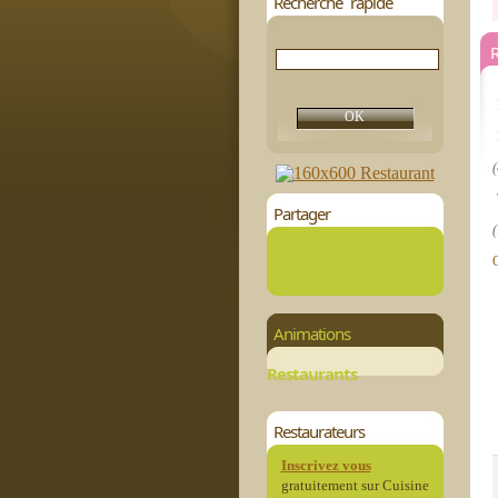
Recherche rapide
R
(
Partager
(
Animations
Restaurants
Restaurateurs
Inscrivez vous
gratuitement sur Cuisine