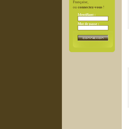
Française,
ou
connectez-vous
!
Identifiant :
Mot de passe :