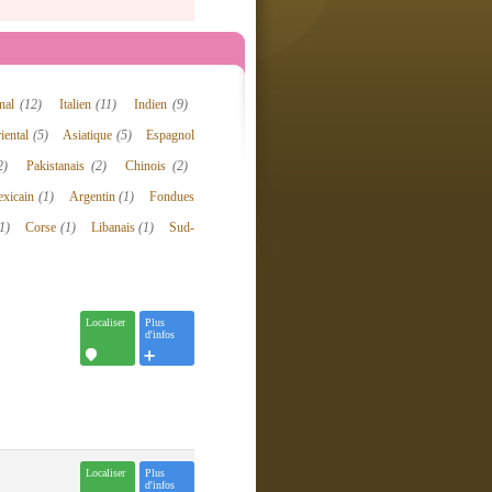
onal
(12)
Italien
(11)
Indien
(9)
iental
(5)
Asiatique
(5)
Espagnol
2)
Pakistanais
(2)
Chinois
(2)
xicain
(1)
Argentin
(1)
Fondues
1)
Corse
(1)
Libanais
(1)
Sud-
Localiser
Plus
d'infos
Localiser
Plus
d'infos