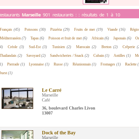
estaurants
Marseille
901 restaurants : : résultats de 1 à 10
Français
(45)
Poissons
(30)
Pizzéria
(29)
Fruits de mer
(19)
Viande
(16)
Régi
Méditerranéen
(7)
Tapas
(6)
Poisson et fruit de mer
(6)
Africain
(6)
Japonais
(6)
Or
4)
Créole
(3)
Sud-Est
(3)
Tunisien
(2)
Marocain
(2)
Breton
(2)
Crêperie
(
Thailandais
(2)
Savoyard
(2)
Sandwicheries / Snack
(2)
Cubain
(1)
Antilles
(1)
Me
1)
Pierrade
(1)
Lyonnaise
(1)
Russe
(1)
Réunionnais
(1)
Fromages
(1)
Raclette
(
Ouest
(1)
Le Carré
Marseille
Café
36, boulevard Charles Livon
13007
Dock of the Bay
Marseille