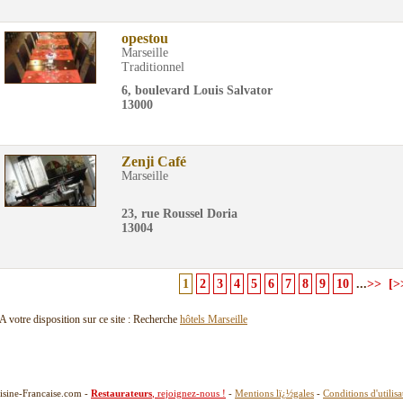
opestou
Marseille
Traditionnel
6, boulevard Louis Salvator
13000
Zenji Café
Marseille
23, rue Roussel Doria
13004
1
2
3
4
5
6
7
8
9
10
...
>>
[>
A votre disposition sur ce site : Recherche
hôtels Marseille
isine-Francaise.com -
Restaurateurs
, rejoignez-nous !
-
Mentions lï¿½gales
-
Conditions d'utilisa