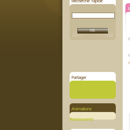
Recherche rapide
R
(
(
Partager
Animations
Restaurants