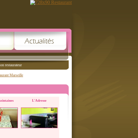
ion restaurateur
aurant Marseille
ointaines
L'Adresse