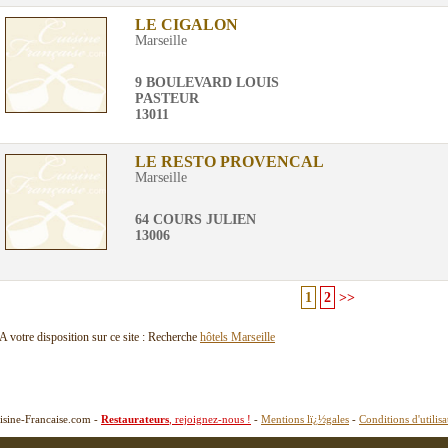
LE CIGALON
Marseille
9 BOULEVARD LOUIS
PASTEUR
13011
LE RESTO PROVENCAL
Marseille
64 COURS JULIEN
13006
1
2
>>
A votre disposition sur ce site : Recherche
hôtels Marseille
isine-Francaise.com -
Restaurateurs
, rejoignez-nous !
-
Mentions lï¿½gales
-
Conditions d'utilisa