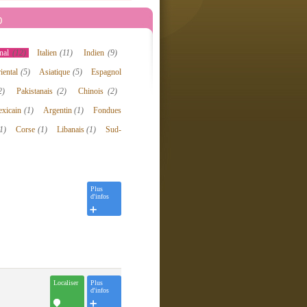
0
onal
(12)
Italien
(11)
Indien
(9)
iental
(5)
Asiatique
(5)
Espagnol
2)
Pakistanais
(2)
Chinois
(2)
xicain
(1)
Argentin
(1)
Fondues
1)
Corse
(1)
Libanais
(1)
Sud-
Plus
d'infos
Localiser
Plus
d'infos