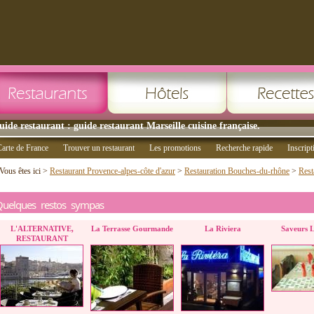
uide restaurant : guide restaurant Marseille cuisine française.
arte de France
Trouver un restaurant
Les promotions
Recherche rapide
Inscript
Vous êtes ici >
Restaurant Provence-alpes-côte d'azur
>
Restauration Bouches-du-rhône
>
Rest
Quelques restos sympas
L'ALTERNATIVE,
La Terrasse Gourmande
La Riviera
Saveurs L
RESTAURANT