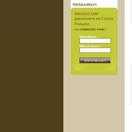
Restaurateurs
Inscrivez vous
gratuitement sur Cuisine
Française,
ou
connectez-vous
!
Identifiant :
Mot de passe :