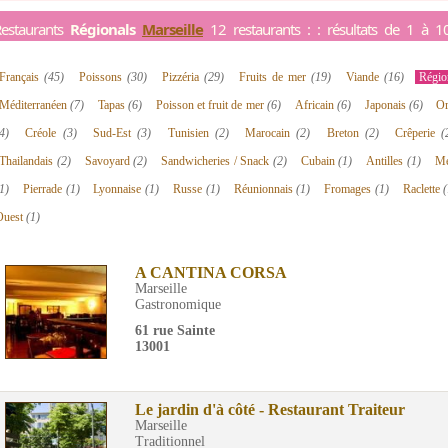
estaurants
Régionals
Marseille
12 restaurants : : résultats de 1 à 1
Français
(45)
Poissons
(30)
Pizzéria
(29)
Fruits de mer
(19)
Viande
(16)
Régi
Méditerranéen
(7)
Tapas
(6)
Poisson et fruit de mer
(6)
Africain
(6)
Japonais
(6)
Or
4)
Créole
(3)
Sud-Est
(3)
Tunisien
(2)
Marocain
(2)
Breton
(2)
Crêperie
(
Thailandais
(2)
Savoyard
(2)
Sandwicheries / Snack
(2)
Cubain
(1)
Antilles
(1)
Me
1)
Pierrade
(1)
Lyonnaise
(1)
Russe
(1)
Réunionnais
(1)
Fromages
(1)
Raclette
(
Ouest
(1)
A CANTINA CORSA
Marseille
Gastronomique
61 rue Sainte
13001
Le jardin d'à côté - Restaurant Traiteur
Marseille
Traditionnel