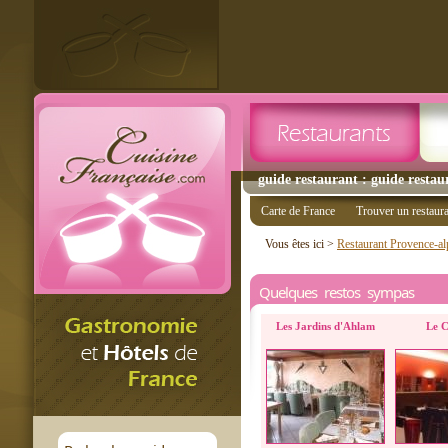
guide restaurant : guide restaur
Carte de France
Trouver un restaur
Vous êtes ici >
Restaurant Provence-al
Quelques restos sympas
Les Jardins d'Ahlam
Le C