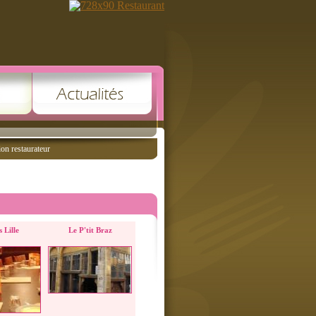
ion restaurateur
 Lille
Le P'tit Braz