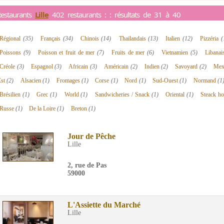
estaurants
Lille
402 restaurants : : résultats de 31 à 40
Régional
(35)
Français
(34)
Chinois
(14)
Thailandais
(13)
Italien
(12)
Pizzéria
(
Poissons
(9)
Poisson et fruit de mer
(7)
Fruits de mer
(6)
Vietnamien
(5)
Libana
Créole
(3)
Espagnol
(3)
Africain
(3)
Américain
(2)
Indien
(2)
Savoyard
(2)
Mex
Est
(2)
Alsacien
(1)
Fromages
(1)
Corse
(1)
Nord
(1)
Sud-Ouest
(1)
Normand
(1
Brésilien
(1)
Grec
(1)
World
(1)
Sandwicheries / Snack
(1)
Oriental
(1)
Steack h
Russe
(1)
De la Loire
(1)
Breton
(1)
Jour de Pêche
Lille
2, rue de Pas
59000
L'Assiette du Marché
Lille