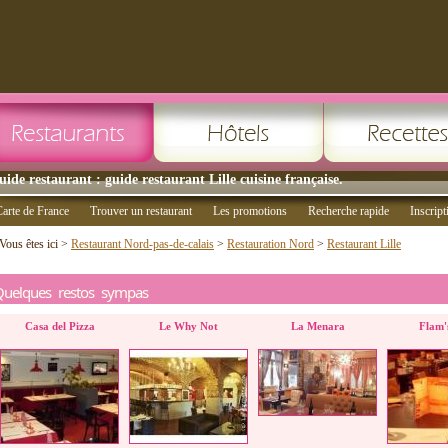
uide restaurant : guide restaurant Lille cuisine française.
arte de France
Trouver un restaurant
Les promotions
Recherche rapide
Inscript
Vous êtes ici >
Restaurant Nord-pas-de-calais
>
Restauration Nord
>
Restaurant Lille
Quelques restos sympas
Casa del Pizza
Le Why Not
La Menara
Flam's