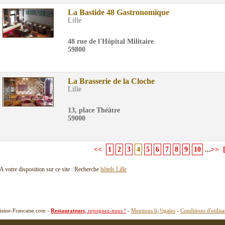
La Bastide 48 Gastronomique
Lille
48 rue de l'Hôpital Militaire
59800
La Brasserie de la Cloche
Lille
13, place Théâtre
59000
<<
1
2
3
4
5
6
7
8
9
10
...
>>
A votre disposition sur ce site : Recherche
hôtels Lille
isine-Francaise.com -
Restaurateurs
, rejoignez-nous !
-
Mentions lï¿½gales
-
Conditions d'utilisa