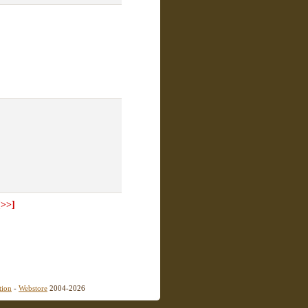
[>>]
tion
-
Webstore
2004-2026