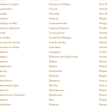
Armbouts-Cappel
Fournes-en-Weppes
Neuf-B
Armentières
Genech
Neuvil
Arnèke
Ghyvelde
Neuvil
ttiches
Glageon
Nieppe
Aubigny-au-Bac
Godewaersvelde
Niergn
Aulnoye-Aymeries
Gognies-Chaussée
Nivelle
velin
Gouzeaucourt
Noord
vesnelles
Grand-Fort-Philippe
Noyell
vesnes-les-Aubert
Grande-Synthe
Odome
Avesnes-sur-Helpe
Gravelines
Onnai
Bachant
Gussignies
Orchie
ailleul
Hallennes-lez-Haubourdin
Oxelaë
aisieux
Halluin
Pérenc
Bambecque
Haspres
Petite-
Bauvin
Haubourdin
Phalem
Bavay
Haulchin
Pitgam
Bavinchove
Hautmont
Pont-à
Beaucamps-Ligny
Haveluy
Pont-s
eaufort
Haverskerque
Prémes
Beauvois-en-Cambrésis
Hazebrouck
Prouv
Bergues
Hem
Quaëd
Berlaimont
Hergnies
Quesno