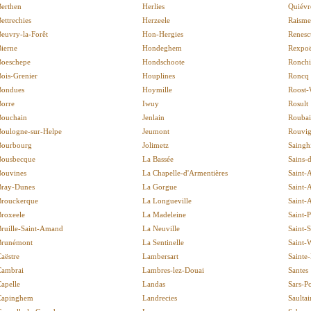
Berthen
Herlies
Quiévr
ettrechies
Herzeele
Raisme
euvry-la-Forêt
Hon-Hergies
Renesc
ierne
Hondeghem
Rexpo
Boeschepe
Hondschoote
Ronch
ois-Grenier
Houplines
Roncq
Bondues
Hoymille
Roost-
Borre
Iwuy
Rosult
Bouchain
Jenlain
Rouba
Boulogne-sur-Helpe
Jeumont
Rouvig
Bourbourg
Jolimetz
Saingh
Bousbecque
La Bassée
Sains-
Bouvines
La Chapelle-d'Armentières
Saint-
Bray-Dunes
La Gorgue
Saint-A
Brouckerque
La Longueville
Saint-
Broxeele
La Madeleine
Saint-
Bruille-Saint-Amand
La Neuville
Saint-
Brunémont
La Sentinelle
Saint-
aëstre
Lambersart
Sainte
Cambrai
Lambres-lez-Douai
Santes
apelle
Landas
Sars-Po
Capinghem
Landrecies
Saultai