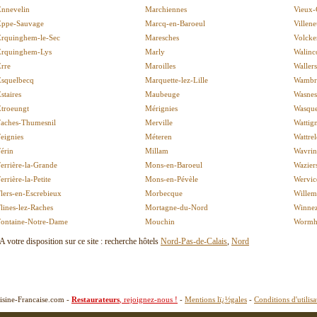
Ennevelin
Marchiennes
Vieux
Eppe-Sauvage
Marcq-en-Baroeul
Villen
Erquinghem-le-Sec
Maresches
Volcke
Erquinghem-Lys
Marly
Walinc
rre
Maroilles
Wallers
Esquelbecq
Marquette-lez-Lille
Wambr
staires
Maubeuge
Wasnes
Etroeungt
Mérignies
Wasque
Faches-Thumesnil
Merville
Wattign
eignies
Méteren
Wattrel
érin
Millam
Wavrin
errière-la-Grande
Mons-en-Baroeul
Wazier
errière-la-Petite
Mons-en-Pévèle
Wervic
lers-en-Escrebieux
Morbecque
Willem
lines-lez-Raches
Mortagne-du-Nord
Winnez
Fontaine-Notre-Dame
Mouchin
Wormh
A votre disposition sur ce site : recherche hôtels
Nord-Pas-de-Calais
,
Nord
isine-Francaise.com -
Restaurateurs
, rejoignez-nous !
-
Mentions lï¿½gales
-
Conditions d'utilisa