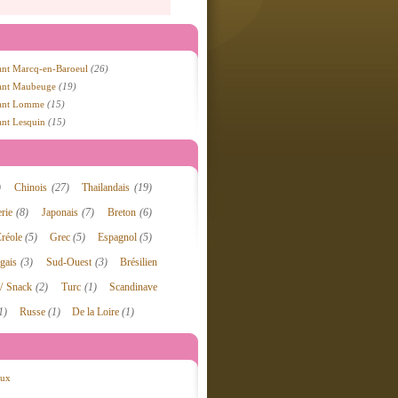
ant Marcq-en-Baroeul
(26)
rant Maubeuge
(19)
rant Lomme
(15)
ant Lesquin
(15)
)
Chinois
(27)
Thailandais
(19)
erie
(8)
Japonais
(7)
Breton
(6)
réole
(5)
Grec
(5)
Espagnol
(5)
ugais
(3)
Sud-Ouest
(3)
Brésilien
 / Snack
(2)
Turc
(1)
Scandinave
1)
Russe
(1)
De la Loire
(1)
ux