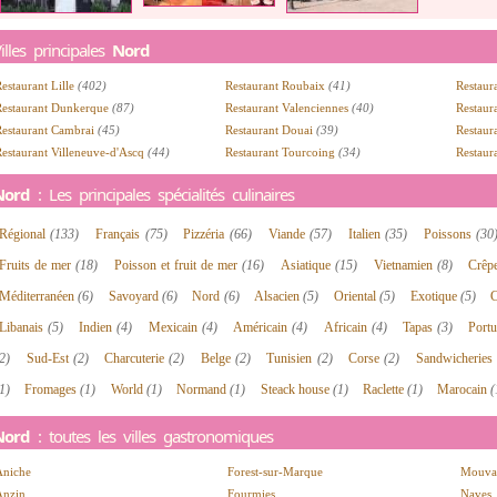
illes principales
Nord
estaurant Lille
(402)
Restaurant Roubaix
(41)
Restaur
Restaurant Dunkerque
(87)
Restaurant Valenciennes
(40)
Restau
Restaurant Cambrai
(45)
Restaurant Douai
(39)
Restau
estaurant Villeneuve-d'Ascq
(44)
Restaurant Tourcoing
(34)
Restaur
Nord
: Les principales spécialités culinaires
Régional
(133)
Français
(75)
Pizzéria
(66)
Viande
(57)
Italien
(35)
Poissons
(30
Fruits de mer
(18)
Poisson et fruit de mer
(16)
Asiatique
(15)
Vietnamien
(8)
Crêp
Méditerranéen
(6)
Savoyard
(6)
Nord
(6)
Alsacien
(5)
Oriental
(5)
Exotique
(5)
C
Libanais
(5)
Indien
(4)
Mexicain
(4)
Américain
(4)
Africain
(4)
Tapas
(3)
Port
2)
Sud-Est
(2)
Charcuterie
(2)
Belge
(2)
Tunisien
(2)
Corse
(2)
Sandwicheries
1)
Fromages
(1)
World
(1)
Normand
(1)
Steack house
(1)
Raclette
(1)
Marocain
(
Nord
: toutes les villes gastronomiques
Aniche
Forest-sur-Marque
Mouva
Anzin
Fourmies
Naves