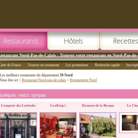
estaurant Nord-Pas-de-Calais : Trouvez votre restaurant en Nord-Pas-de-
arte de France
Trouver un restaurant
Les promotions
Recherche rapide
Inscript
Les meilleurs restaurants du département
59 Nord
Vous êtes ici >
Restaurant Nord-pas-de-calais
>
Restauration Nord
Quelques restos sympas
Comptoir des Latitudes
CooKing's
Hameau de la Becque
La Cha