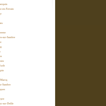
erquin
le-en-Ferrain
ly
ies
peene
es-sur-Sambre
z
ng
s
re
hies
Forêt
pin
-Marcq
ur-Sambre
ques
y
ypre
y-sur-Deûle