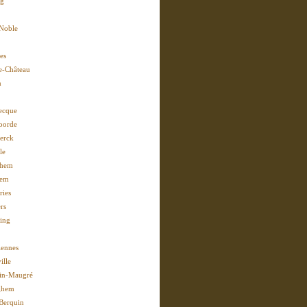
rg
-Noble
es
le-Château
n
ecque
oorde
erck
le
ghem
hem
ies
rs
ing
iennes
ille
in-Maugré
ghem
Berquin