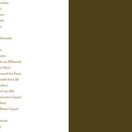
echain
s
ure
ëde
in
Warendin
ix
nies
in-en-Mélantois
du-Nord
Amand-les-Eaux
ndré-lez-Lille
Aubert
Pol-sur-Mer
Sylvestre-Cappel
Waast
-Marie-Cappel
teries
n