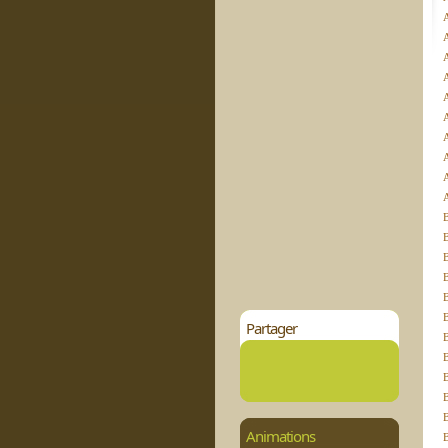
A
A
A
A
B
B
Partager
B
Animations