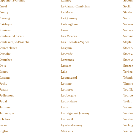
appelle-la-Grande
Lannoy
Sebou
assel
Le Cateau-Cambrésis
Seclin
Caudry
Le Maisnil
Sin-le
Chéreng
Le Quesnoy
Socx
lairfayts
Ledringhem
Solesm
Comines
Leers
Solre-
ondé-sur-l'Escaut
Les Moëres
Somai
Coudekerque-Branche
Les Rues-des-Vignes
Staple
ourchelettes
Lesquin
Steenb
Cousolre
Lewarde
Steenv
outiches
Lezennes
Steenw
Croix
Liessies
Strazee
Cuincy
Lille
Terde
Cysoing
Locquignol
Téteg
Dechy
Lomme
Thumer
Denain
Lompret
Touffle
Deûlémont
Looberghe
Tourco
Douai
Loon-Plage
Trélon
ourlers
Loos
Valenc
Dunkerque
Louvignies-Quesnoy
Vendev
claibes
Louvroil
Vercha
Eecke
Lys-lez-Lannoy
Verlin
Englos
Mairieux
Vieux-