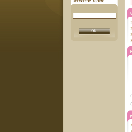
Recherche rapide
V
R
R
(
(