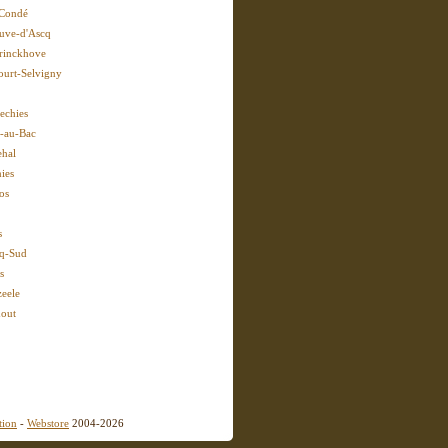
-Condé
euve-d'Ascq
rinckhove
ourt-Selvigny
echies
-au-Bac
hal
ies
os
s
q-Sud
s
eele
out
tion
-
Webstore
2004-2026