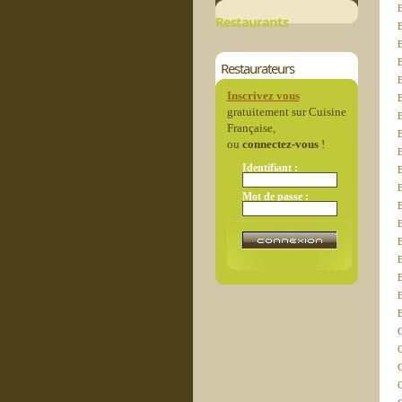
Restaurants
B
B
B
Restaurateurs
Inscrivez vous
B
gratuitement sur Cuisine
Française,
ou
connectez-vous
!
Identifiant :
Mot de passe :
C
C