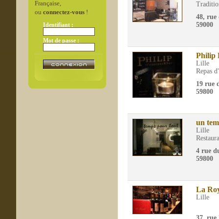
Française,
Traditio
ou
connectez-vous
!
48, rue
59000
Identifiant :
Mot de passe :
Philip
Lille
Repas d'
19 rue 
59800
un tem
Lille
Restaura
4 rue d
59800
La Roy
Lille
37, rue