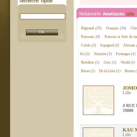
Recherche rapide
Restaurants
Asiatiques
Lille
1
Régional
(35)
Français
(34)
Chi
Poissons
(9)
Poisson et fruit de 
Créole
(3)
Espagnol
(3)
Africain
Est
(2)
Alsacien
(1)
Fromages
(1)
Brésilien
(1)
Grec
(1)
World
(1)
Russe
(1)
De la Loire
(1)
Breton
(
JOMO
Lille
4 RUE
59800
KAU 
Lille