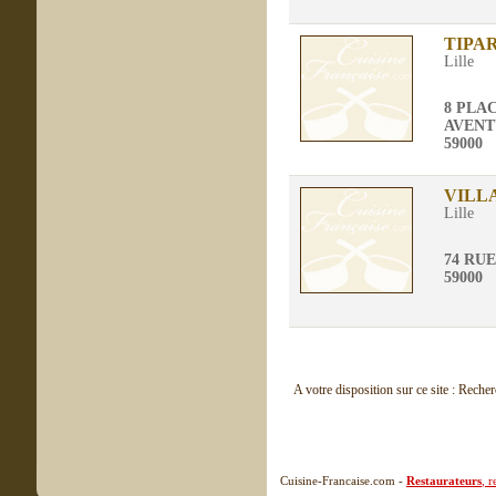
TIPA
Lille
8 PLA
AVENT
59000
VILL
Lille
74 RU
59000
A votre disposition sur ce site : Reche
Cuisine-Francaise.com -
Restaurateurs
, 