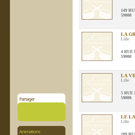
149 R
59000
LA G
Lille
4 RUE
59000
LA V
Lille
5 RUE
59000
Partager
LE L
Lille
Animations
189 R