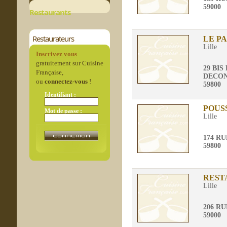
59000
Restaurants
Restaurateurs
LE P
Lille
Inscrivez vous
gratuitement sur Cuisine
29 BIS
Française,
DECO
ou
connectez-vous
!
59800
Identifiant :
POUS
Mot de passe :
Lille
174 R
59800
REST
Lille
206 R
59000