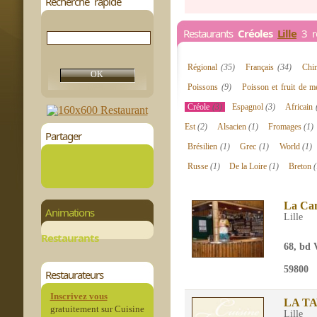
Recherche rapide
Restaurants
Créoles
Lille
3 re
Régional
(35)
Français
(34)
Chi
Poissons
(9)
Poisson et fruit de 
Créole
(3)
Espagnol
(3)
Africain
Est
(2)
Alsacien
(1)
Fromages
(1)
Partager
Brésilien
(1)
Grec
(1)
World
(1)
Russe
(1)
De la Loire
(1)
Breton
(
La Can
Animations
Lille
Restaurants
68, bd 
59800
Restaurateurs
Inscrivez vous
LA T
gratuitement sur Cuisine
Lille