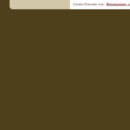
Cuisine-Francaise.com -
Restaurateurs
, 