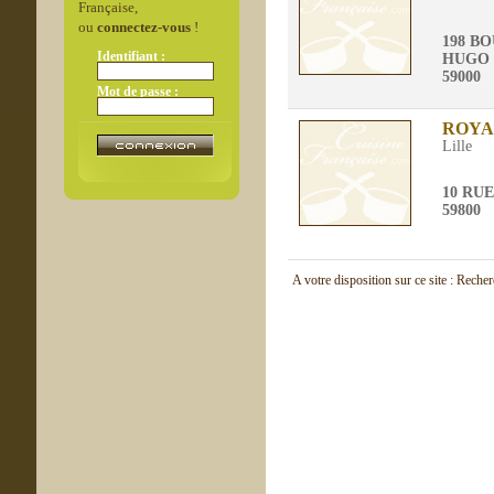
Française,
ou
connectez-vous
!
198 B
Identifiant :
HUGO
59000
Mot de passe :
ROYA
Lille
10 RU
59800
A votre disposition sur ce site : Reche