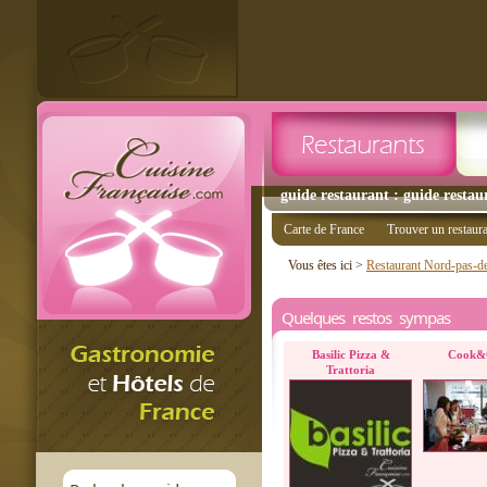
guide restaurant : guide restaur
Carte de France
Trouver un restaur
Vous êtes ici >
Restaurant Nord-pas-de
Quelques restos sympas
Basilic Pizza &
Cook&G
Trattoria