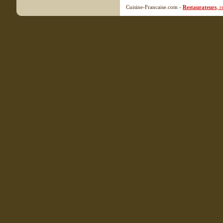
Cuisine-Francaise.com -
Restaurateurs
, 