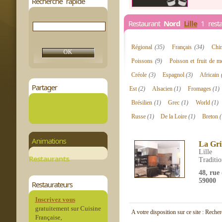
Recherche rapide
Restaurant
Nord
Lille
1 resta
Régional
(35)
Français
(34)
Chi
Poissons
(9)
Poisson et fruit de 
Créole
(3)
Espagnol
(3)
Africain
Partager
Est
(2)
Alsacien
(1)
Fromages
(1)
Brésilien
(1)
Grec
(1)
World
(1)
Russe
(1)
De la Loire
(1)
Breton
(
Animations
La Gri
Lille
Restaurants
Traditio
48, rue
59000
Restaurateurs
Inscrivez vous
gratuitement sur Cuisine
A votre disposition sur ce site : Reche
Française,