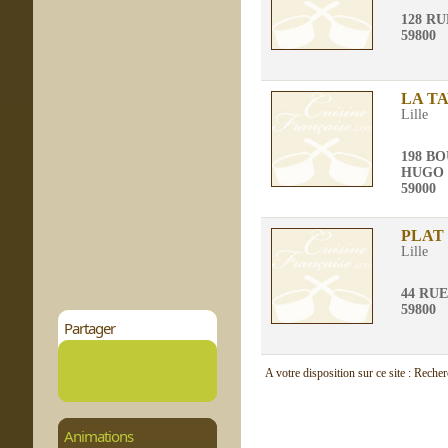
128 R
59800
LA T
Lille
198 B
HUGO
59000
PLAT
Lille
44 RU
59800
Partager
A votre disposition sur ce site : Reche
Animations