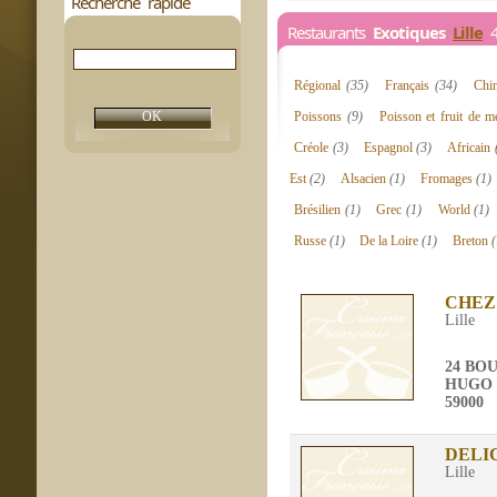
Recherche rapide
Restaurants
Exotiques
Lille
4 
Régional
(35)
Français
(34)
Chi
Poissons
(9)
Poisson et fruit de 
Créole
(3)
Espagnol
(3)
Africain
Est
(2)
Alsacien
(1)
Fromages
(1)
Brésilien
(1)
Grec
(1)
World
(1)
Russe
(1)
De la Loire
(1)
Breton
(
CHEZ
Lille
24 BO
HUGO
59000
DELI
Lille