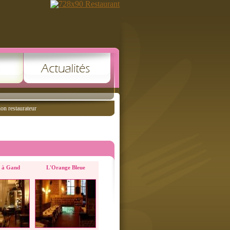
ion restaurateur
e à Gand
L'Orange Bleue