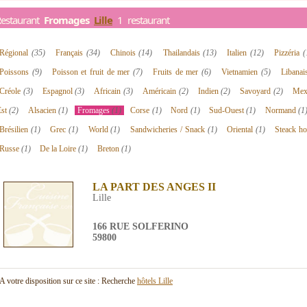
Restaurant
Fromages
Lille
1 restaurant
Régional
(35)
Français
(34)
Chinois
(14)
Thailandais
(13)
Italien
(12)
Pizzéria
(
Poissons
(9)
Poisson et fruit de mer
(7)
Fruits de mer
(6)
Vietnamien
(5)
Libana
Créole
(3)
Espagnol
(3)
Africain
(3)
Américain
(2)
Indien
(2)
Savoyard
(2)
Mex
Est
(2)
Alsacien
(1)
Fromages
(1)
Corse
(1)
Nord
(1)
Sud-Ouest
(1)
Normand
(1
Brésilien
(1)
Grec
(1)
World
(1)
Sandwicheries / Snack
(1)
Oriental
(1)
Steack h
Russe
(1)
De la Loire
(1)
Breton
(1)
LA PART DES ANGES II
Lille
166 RUE SOLFERINO
59800
A votre disposition sur ce site : Recherche
hôtels Lille