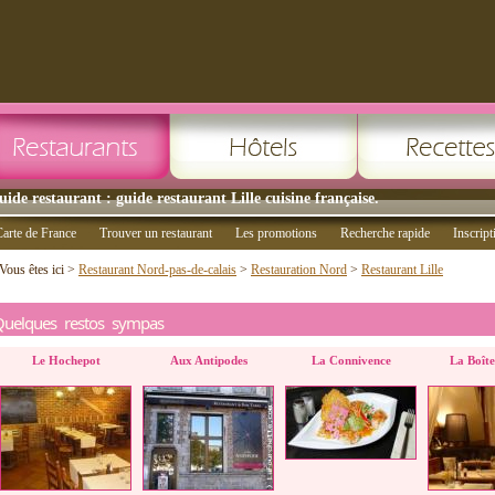
uide restaurant : guide restaurant Lille cuisine française.
arte de France
Trouver un restaurant
Les promotions
Recherche rapide
Inscript
Vous êtes ici >
Restaurant Nord-pas-de-calais
>
Restauration Nord
>
Restaurant Lille
Quelques restos sympas
Le Hochepot
Aux Antipodes
La Connivence
La Boît