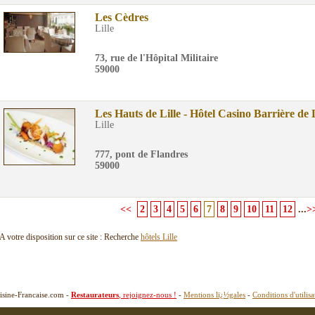
Les Cèdres
Lille
73, rue de l'Hôpital Militaire
59000
Les Hauts de Lille - Hôtel Casino Barrière de L
Lille
777, pont de Flandres
59000
<<
2
3
4
5
6
7
8
9
10
11
12
...
>
A votre disposition sur ce site : Recherche
hôtels Lille
isine-Francaise.com -
Restaurateurs
, rejoignez-nous !
-
Mentions lï¿½gales
-
Conditions d'utilisa