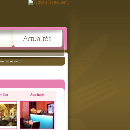
ion restaurateur
y Not
Aux Indes