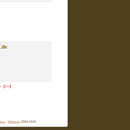
ille
>
[>>]
tion
-
Webstore
2004-2026