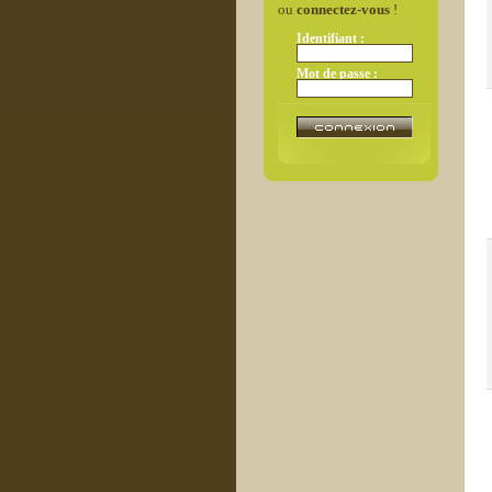
ou
connectez-vous
!
Identifiant :
Mot de passe :