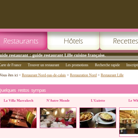
uide restaurant : guide restaurant Lille cuisine française.
arte de France
Trouver un restaurant
Les promotions
Recherche rapide
Inscript
Vous êtes ici >
Restaurant Nord-pas-de-calais
>
Restauration Nord
>
Restaurant Lille
Quelques restos sympas
La Villa Marrakech
N'Autre Monde
L'Gaïette
Le Wh