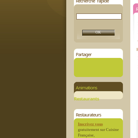
Recherche rapide
R
Partager
Animations
Restaurants
Restaurateurs
Inscrivez vous
gratuitement sur Cuisine
Française,