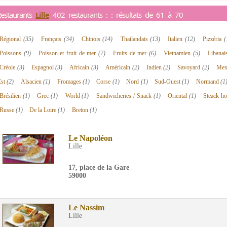
estaurants
Lille
402 restaurants : : résultats de 61 à 70
Régional
(35)
Français
(34)
Chinois
(14)
Thailandais
(13)
Italien
(12)
Pizzéria
(
Poissons
(9)
Poisson et fruit de mer
(7)
Fruits de mer
(6)
Vietnamien
(5)
Libana
Créole
(3)
Espagnol
(3)
Africain
(3)
Américain
(2)
Indien
(2)
Savoyard
(2)
Mex
Est
(2)
Alsacien
(1)
Fromages
(1)
Corse
(1)
Nord
(1)
Sud-Ouest
(1)
Normand
(1
Brésilien
(1)
Grec
(1)
World
(1)
Sandwicheries / Snack
(1)
Oriental
(1)
Steack h
Russe
(1)
De la Loire
(1)
Breton
(1)
Le Napoléon
Lille
17, place de la Gare
59000
Le Nassim
Lille