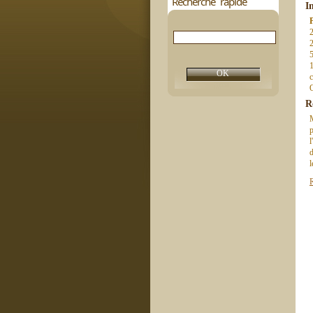
Recherche rapide
I
2
5
1
c
Q
R
M
p
l
d
l
R