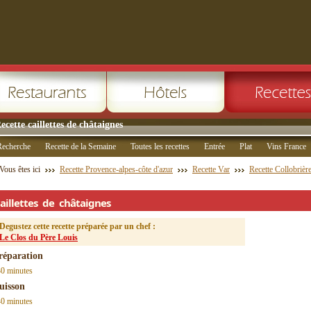
ecette caillettes de châtaignes
Recherche
Recette de la Semaine
Toutes les recettes
Entrée
Plat
Vins France
Vous êtes ici
Recette Provence-alpes-côte d'azur
Recette Var
Recette Collobrièr
aillettes de châtaignes
Degustez cette recette préparée par un chef :
Le Clos du Père Louis
réparation
30 minutes
uisson
40 minutes