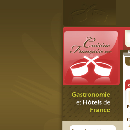
R
c
P
C