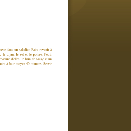
ette dans un saladier. Faire revenir à
 le thym, le sel et le poivre. Pétrir
chacune d'elles un brin de sauge et un
e cuire à four moyen 40 minutes. Servir