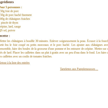
ngrédients
Pour 5 personnes :
50g foie de porc
250g de porc haché finement
00g de châtaignes fraiches
 pincée de thym
répine, lard, sauge
S sel, poivre
ecette :
ettre les châtaignes à bouillir 30 minutes. Enlever soigneusement la peau. Écraser à la fourch
etit feu le foie coupé en petits morceaux et le porc haché. Les ajouter aux châtaignes avec
'ensemble, faire des boules de la grosseur d'une pomme et les entourer de crépine. Mettre sur 
és de lard. Placer les caillettes dans un plat à gratin avec un peu d'eau dans le fond. Les fair
es caillettes avec un coulis de tomates fraiches.
etour à la liste des entrées
Tartelettes aux Pamplemousses ...