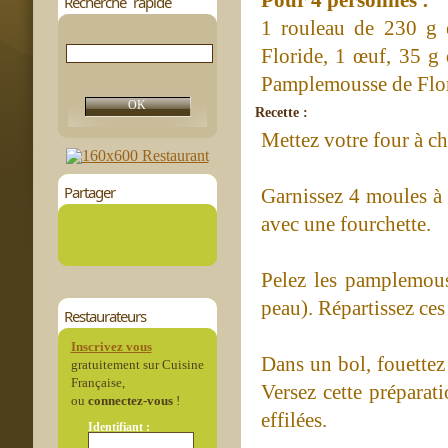
Recherche rapide
1 rouleau de 230 g e
Floride, 1 œuf, 35 g 
Pamplemousse de Flori
Recette :
Mettez votre four à ch
Partager
Garnissez 4 moules à t
avec une fourchette.
Pelez les pamplemouss
peau). Répartissez ce
Restaurateurs
Inscrivez vous
Dans un bol, fouettez 
gratuitement sur Cuisine
Française,
Versez cette prépara
ou
connectez-vous
!
effilées.
Identifiant :