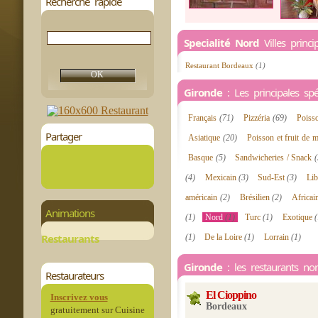
Recherche rapide
Specialité Nord
Villes princ
Restaurant Bordeaux
(1)
Gironde
: Les principales spéc
Français
(71)
Pizzéria
(69)
Poiss
Partager
Asiatique
(20)
Poisson et fruit de 
Basque
(5)
Sandwicheries / Snack
(
(4)
Mexicain
(3)
Sud-Est
(3)
Li
américain
(2)
Brésilien
(2)
Africa
Animations
(1)
Nord
(1)
Turc
(1)
Exotique
(
Restaurants
(1)
De la Loire
(1)
Lorrain
(1)
Gironde
: les restaurants no
Restaurateurs
El Cioppino
Inscrivez vous
Bordeaux
gratuitement sur Cuisine