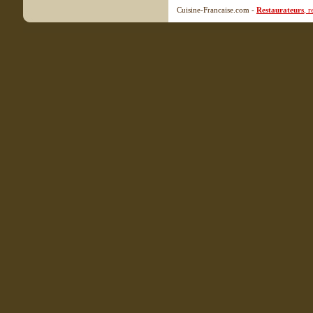
Cuisine-Francaise.com -
Restaurateurs
, 