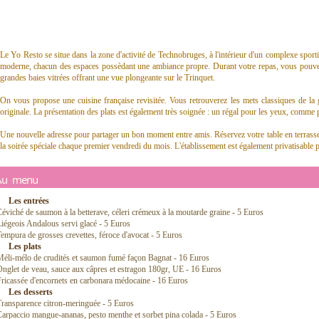
Le Yo Resto se situe dans la zone d'activité de Technobruges, à l'intérieur d'un complexe sport
moderne, chacun des espaces possèdant une ambiance propre. Durant votre repas, vous pouvez 
grandes baies vitrées offrant une vue plongeante sur le Trinquet.
On vous propose une cuisine française revisitée. Vous retrouverez les mets classiques de la
originale. La présentation des plats est également très soignée : un régal pour les yeux, comme p
Une nouvelle adresse pour partager un bon moment entre amis. Réservez votre table en terrasse s
la soirée spéciale chaque premier vendredi du mois. L'établissement est également privatisable 
Au menu
Les entrées
éviché de saumon à la betterave, céleri crémeux à la moutarde graine - 5 Euros
iégeois Andalous servi glacé - 5 Euros
empura de grosses crevettes, féroce d'avocat - 5 Euros
Les plats
éli-mélo de crudités et saumon fumé façon Bagnat - 16 Euros
nglet de veau, sauce aux câpres et estragon 180gr, UE - 16 Euros
ricassée d'encornets en carbonara médocaine - 16 Euros
Les desserts
ransparence citron-meringuée - 5 Euros
arpaccio mangue-ananas, pesto menthe et sorbet pina colada - 5 Euros