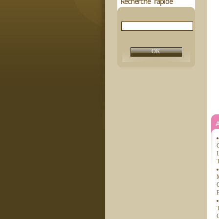
Recherche rapide
C
L
T
M
O
F
T
C