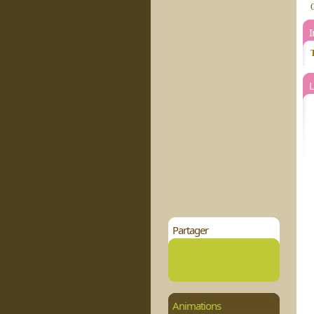
C
T
L
Partager
Animations