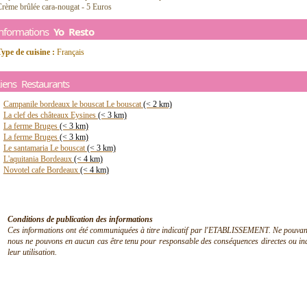
rème brûlée cara-nougat - 5 Euros
Informations
Yo Resto
ype de cuisine :
Français
iens Restaurants
Campanile bordeaux le bouscat Le bouscat
(< 2 km)
La clef des châteaux Eysines
(< 3 km)
La ferme Bruges
(< 3 km)
La ferme Bruges
(< 3 km)
Le santamaria Le bouscat
(< 3 km)
L'aquitania Bordeaux
(< 4 km)
Novotel cafe Bordeaux
(< 4 km)
Conditions de publication des informations
Ces informations ont été communiquées à titre indicatif par l'ETABLISSEMENT. Ne pouvant en
nous ne pouvons en aucun cas être tenu pour responsable des conséquences directes ou indir
leur utilisation.