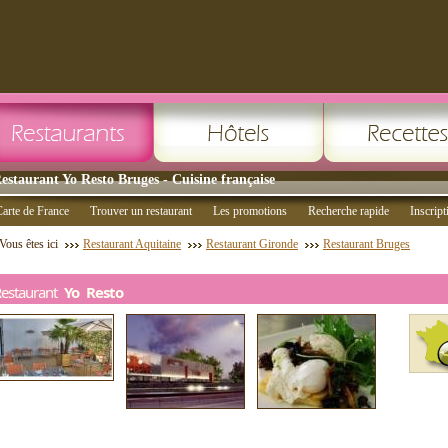
estaurant Yo Resto Bruges - Cuisine française
arte de France
Trouver un restaurant
Les promotions
Recherche rapide
Inscript
Vous êtes ici
Restaurant Aquitaine
Restaurant Gironde
Restaurant Bruges
Restaurant
Yo Resto