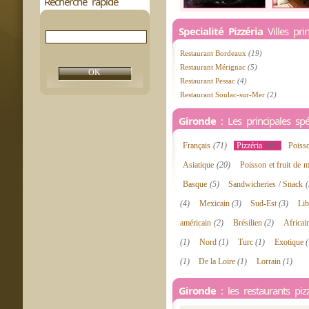
Recherche rapide
Specialité Pizzéria
Villes pri
Restaurant Bordeaux
(19)
Restaurant Mérignac
(5)
Restaurant Pessac
(4)
Restaurant Soulac-sur-Mer
(2)
Gironde
: Les principales spéc
Français
(71)
Pizzéria
(69)
Poiss
Asiatique
(20)
Poisson et fruit de 
Basque
(5)
Sandwicheries / Snack
(
(4)
Mexicain
(3)
Sud-Est
(3)
Li
américain
(2)
Brésilien
(2)
Africa
(1)
Nord
(1)
Turc
(1)
Exotique
(
(1)
De la Loire
(1)
Lorrain
(1)
Gironde
: les restaurants pizz