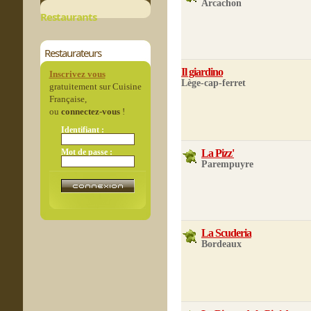
Arcachon
Restaurants
Restaurateurs
Il giardino
Inscrivez vous
Lège-cap-ferret
gratuitement sur Cuisine
Française,
ou
connectez-vous
!
Identifiant :
Mot de passe :
La Pizz'
Parempuyre
La Scuderia
Bordeaux