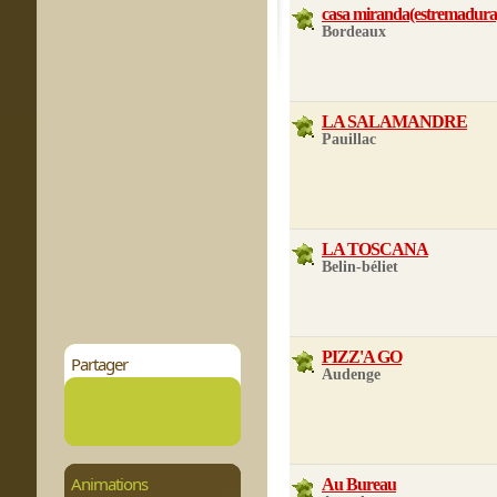
casa miranda(estremadura
Bordeaux
LA SALAMANDRE
Pauillac
LA TOSCANA
Belin-béliet
PIZZ'A GO
Partager
Audenge
Animations
Au Bureau