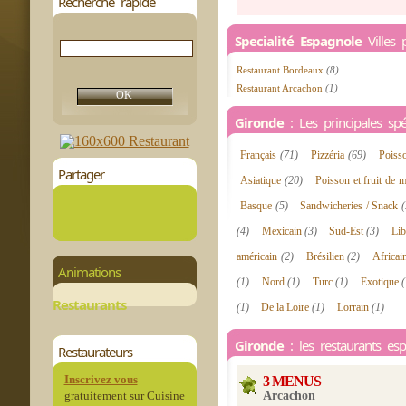
Recherche rapide
Specialité Espagnole
Villes 
Restaurant Bordeaux
(8)
Restaurant Arcachon
(1)
Gironde
: Les principales spéc
Français
(71)
Pizzéria
(69)
Poiss
Partager
Asiatique
(20)
Poisson et fruit de 
Basque
(5)
Sandwicheries / Snack
(
(4)
Mexicain
(3)
Sud-Est
(3)
Li
américain
(2)
Brésilien
(2)
Africa
Animations
(1)
Nord
(1)
Turc
(1)
Exotique
(
Restaurants
(1)
De la Loire
(1)
Lorrain
(1)
Gironde
: les restaurants es
Restaurateurs
Inscrivez vous
3 MENUS
gratuitement sur Cuisine
Arcachon