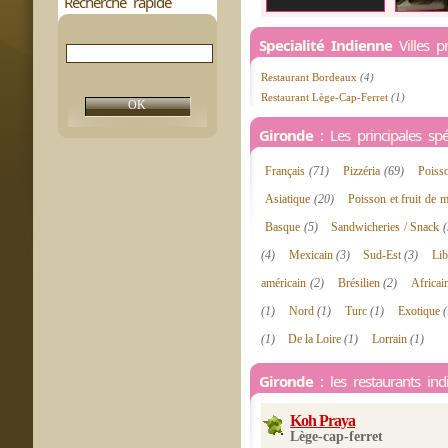
Recherche rapide
Specialité Indienne
Villes p
Restaurant Bordeaux
(4)
Restaurant Lège-Cap-Ferret
(1)
Gironde
: Les principales spéc
Français
(71)
Pizzéria
(69)
Poiss
Asiatique
(20)
Poisson et fruit de 
Basque
(5)
Sandwicheries / Snack
(
(4)
Mexicain
(3)
Sud-Est
(3)
Li
américain
(2)
Brésilien
(2)
Africa
(1)
Nord
(1)
Turc
(1)
Exotique
(
(1)
De la Loire
(1)
Lorrain
(1)
Gironde
: les restaurants ind
Koh Praya
Lège-cap-ferret