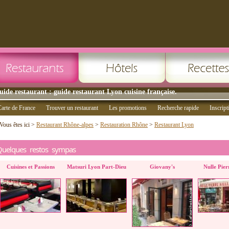
uide restaurant : guide restaurant Lyon cuisine française.
arte de France
Trouver un restaurant
Les promotions
Recherche rapide
Inscript
Vous êtes ici >
Restaurant Rhône-alpes
>
Restauration Rhône
>
Restaurant Lyon
Quelques restos sympas
Cuisines et Passions
Matsuri Lyon Part-Dieu
Giovany's
Nulle Pier