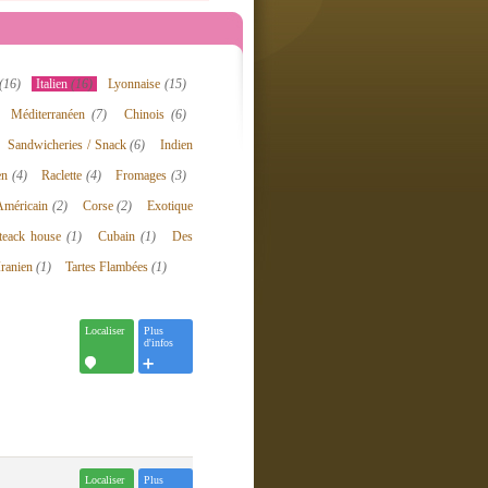
(16)
Italien
(16)
Lyonnaise
(15)
Méditerranéen
(7)
Chinois
(6)
Sandwicheries / Snack
(6)
Indien
en
(4)
Raclette
(4)
Fromages
(3)
Américain
(2)
Corse
(2)
Exotique
teack house
(1)
Cubain
(1)
Des
Iranien
(1)
Tartes Flambées
(1)
Localiser
Plus
d'infos
Localiser
Plus