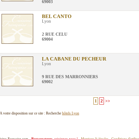
69003
BEL CANTO
Lyon
2 RUE CELU
69004
LA CABANE DU PECHEUR
Lyon
9 RUE DES MARRONNIERS
69002
1
2
>>
A votre disposition sur ce site : Recherche
hôtels Lyon
isine-Francaise.com -
Restaurateurs
, rejoignez-nous !
-
Mentions lï¿½gales
-
Conditions d'utilisa