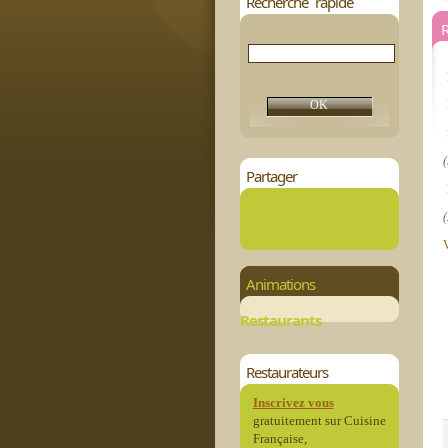
Recherche rapide
R
(
Partager
(
Animations
Restaurants
Restaurateurs
Inscrivez vous
gratuitement sur Cuisine
Française,