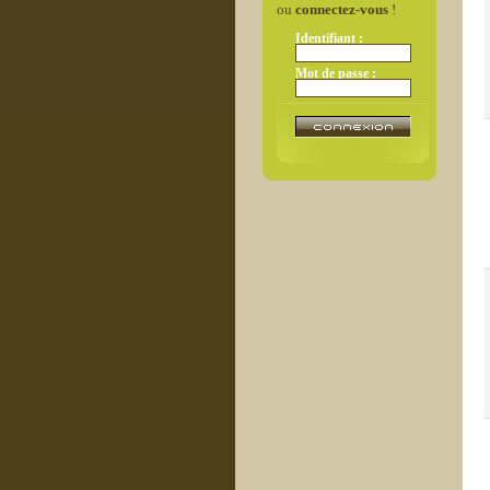
ou
connectez-vous
!
Identifiant :
Mot de passe :