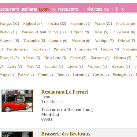
estaurants
Italiens
Lyon
16 restaurants : : résultats de 1 à 10
Français
(51)
Régional
(37)
Pizzéria
(32)
Poissons
(24)
Viande
(21)
Fruits de mer
Breton
(11)
Poisson et fruit de mer
(11)
Crêperie
(9)
Tapas
(9)
Sud-Ouest
(8)
Savoyard
(6)
Thailandais
(6)
Japonais
(6)
Mexicain
(6)
Asiatique
(6)
Oriental
(6)
5)
Pakistanais
(5)
Sud-Est
(5)
Pierrade
(4)
Charcuterie
(4)
Fondues
(4)
Vietnami
Espagnol
(3)
Africain
(3)
De la Loire
(3)
Coréen
(2)
Normand
(2)
Libanais
(2)
2)
Russe
(2)
Nord
(2)
Tunisien
(1)
Créole
(1)
Marocain
(1)
Alsacien
(1)
S
Vosges
(1)
Basque
(1)
Centre
(1)
Turc
(1)
Lorrain
(1)
Catalan
(1)
Portugais
(1)
Restaurant Le Ferrari
Lyon
Traditionnel
162, cours du Docteur Long
Montchat
69003
Brasserie des Brotteaux