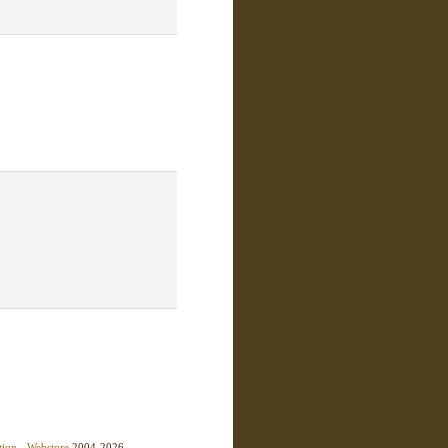
tion
-
Webstore
2004-2026