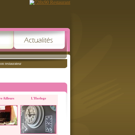
ion restaurateur
re Ailleurs
L'Horloge