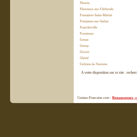
Fleurie
Fleurieux-sur-l'Arbresle
Fontaines-Saint-Martin
Fontaines-sur-Saône
Francheville
Frontenas
Genas
Genay
Givors
Gleizé
Grézieu-la-Varenne
A votre disposition sur ce site : recher
Cuisine-Francaise.com -
Restaurateurs
, 