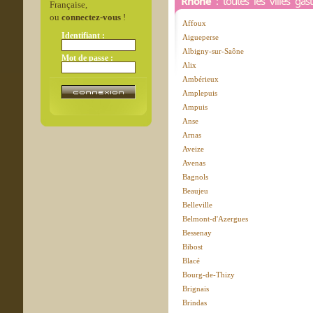
Rhône
: toutes les villes ga
Française,
ou
connectez-vous
!
Affoux
Identifiant :
Aigueperse
Albigny-sur-Saône
Mot de passe :
Alix
Ambérieux
Amplepuis
Ampuis
Anse
Arnas
Aveize
Avenas
Bagnols
Beaujeu
Belleville
Belmont-d'Azergues
Bessenay
Bibost
Blacé
Bourg-de-Thizy
Brignais
Brindas