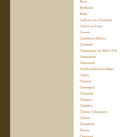
Bron
Brullioles
Bully
Cailloux-sur-Fontaines
Caluire-et-Cuire
Cenves
Chambost-Allières
Chamelet
Champagne-au-Mont-d'Or
Chaponnay
Chaponost
Charbonnières-les-Bains
Charly
Charnay
Chassagny
Chasselay
Chassieu
Châtillon
Chazay-d'Azergues
Chénas
Chénelette
Chessy
Chevinay