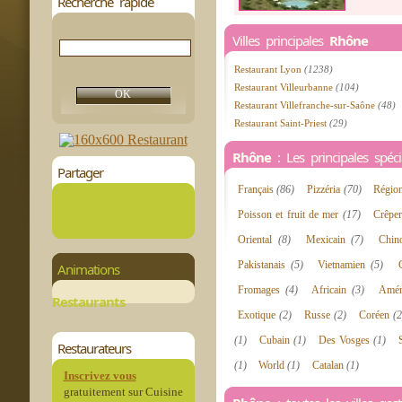
Recherche rapide
Villes principales
Rhône
Restaurant Lyon
(1238)
Restaurant Villeurbanne
(104)
Restaurant Villefranche-sur-Saône
(48)
Restaurant Saint-Priest
(29)
Rhône
: Les principales spécia
Partager
Français
(86)
Pizzéria
(70)
Régio
Poisson et fruit de mer
(17)
Crêpe
Oriental
(8)
Mexicain
(7)
Chin
Pakistanais
(5)
Vietnamien
(5)
Animations
Fromages
(4)
Africain
(3)
Amér
Restaurants
Exotique
(2)
Russe
(2)
Coréen
(2
(1)
Cubain
(1)
Des Vosges
(1)
Restaurateurs
(1)
World
(1)
Catalan
(1)
Inscrivez vous
gratuitement sur Cuisine