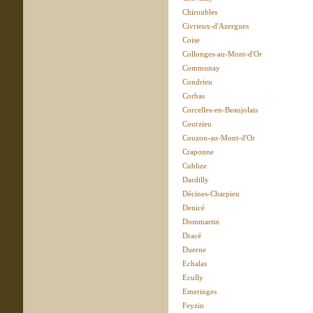
Chiroubles
Civrieux-d'Azergues
Coise
Collonges-au-Mont-d'Or
Communay
Condrieu
Corbas
Corcelles-en-Beaujolais
Courzieu
Couzon-au-Mont-d'Or
Craponne
Cublize
Dardilly
Décines-Charpieu
Denicé
Dommartin
Dracé
Duerne
Echalas
Ecully
Emeringes
Feyzin