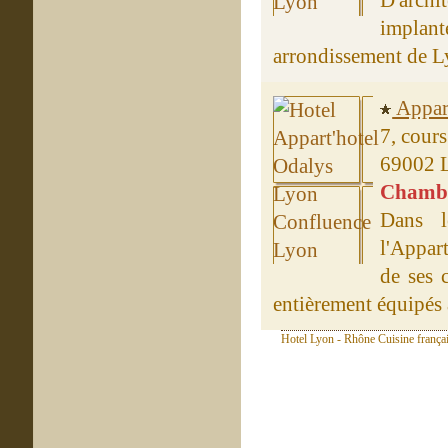
D'archi
implant
arrondissement de Lyo
Appar
7, cour
69002 
Chambre
Dans l
l'Appart
de ses 
entièrement équipés a
Hotel Lyon - Rhône Cuisine frança