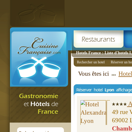
Hotels France : Liste d'hotels 
Rechercher un hotel
Réserver un ho
Vous êtes ici
Hote
Réserver hotel
Lyon
affichag
A
49 rue 
69002 
Chambre