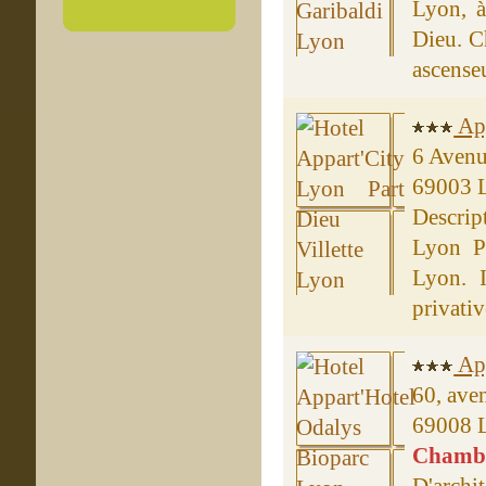
Lyon, à
Dieu. C
ascenseu
App
6 Avenu
69003 
Descript
Lyon Pa
Lyon. 
privative
App
60, ave
69008 
Chambre