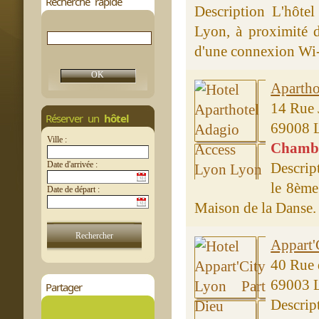
Recherche rapide
Description L'hôtel
Lyon, à proximité d
d'une connexion Wi-Fi
Apartho
14 Rue 
Réserver un
hôtel
69008 
Ville :
Chambre
Date d'arrivée :
Descrip
le 8ème
Date de départ :
Maison de la Danse. 
Appart'
40 Rue 
69003 
Partager
Descrip