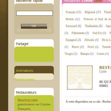
Restaurant
Créole
Lyon
1 res
Recherche rapide
Français
(51)
Régional
(37)
Pizzé
Breton
(11)
Poisson et fruit de 
Savoyard
(6)
Thailandais
(6)
Jap
(5)
Pakistanais
(5)
Sud-Est
(5)
P
Espagnol
(3)
Africain
(3)
De la L
Partager
(2)
Russe
(2)
Nord
(2)
Tunisi
Vosges
(1)
Basque
(1)
Centre
(1)
REST
Animations
Lyon
Restaurants
86 QUA
69005
Restaurateurs
Inscrivez vous
A votre disposition sur ce site : Reche
gratuitement sur Cuisine
Française,