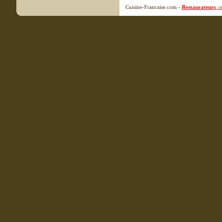
Cuisine-Francaise.com -
Restaurateurs
, 