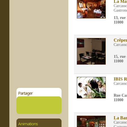
La Ma
Carcass
Gastron
13, rue
11000
Crêperi
Carcass
15, rue
11000
IBIS
Carcass
Partager
Rue Ca
11000
La Ba
Carcass
Animations
Gastron