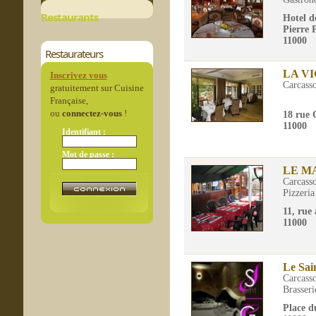
Restaurants
Hotel d
Pierre 
11000
Restaurateurs
LA V
Inscrivez vous
Carcass
gratuitement sur Cuisine
Française,
ou
connectez-vous
!
18 rue 
11000
Identifiant :
Mot de passe :
LE M
Carcass
Pizzeria
11, rue
11000
Le Sai
Carcass
Brasseri
Place d