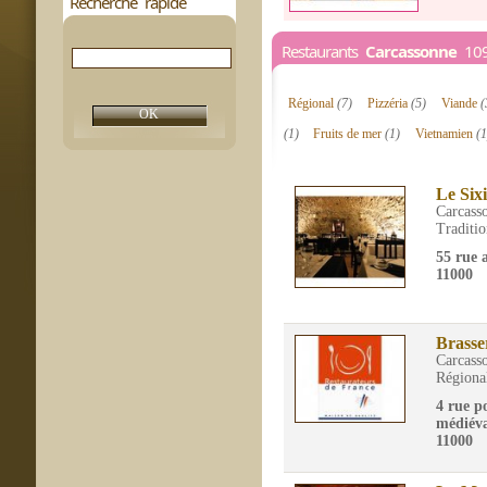
Recherche rapide
Restaurants
Carcassonne
109 
Régional
(7)
Pizzéria
(5)
Viande
(
(1)
Fruits de mer
(1)
Vietnamien
(1
Le Six
Carcass
Traditio
55 rue
11000
Brasse
Carcass
Régiona
4 rue p
médiéva
11000