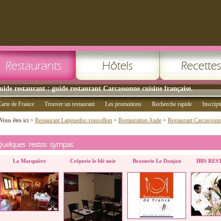
uide restaurant : guide restaurant Carcassonne cuisine française.
arte de France
Trouver un restaurant
Les promotions
Recherche rapide
Inscript
Vous êtes ici >
Restaurant Languedoc-roussillon
>
Restauration Aude
>
Restaurant Carcassonn
Quelques restos sympas
La Marquière
Crêperie le blé noir
Brasserie Le Donjon
IBIS RE