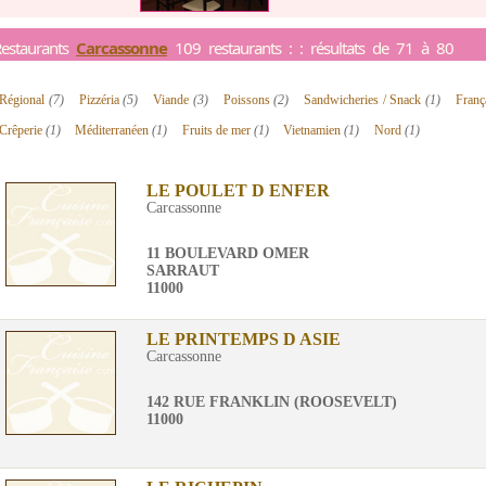
estaurants
Carcassonne
109 restaurants : : résultats de 71 à 80
Régional
(7)
Pizzéria
(5)
Viande
(3)
Poissons
(2)
Sandwicheries / Snack
(1)
Franç
Crêperie
(1)
Méditerranéen
(1)
Fruits de mer
(1)
Vietnamien
(1)
Nord
(1)
LE POULET D ENFER
Carcassonne
11 BOULEVARD OMER
SARRAUT
11000
LE PRINTEMPS D ASIE
Carcassonne
142 RUE FRANKLIN (ROOSEVELT)
11000