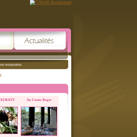
ion restaurateur
e
STAURANT
Au Comte Roger