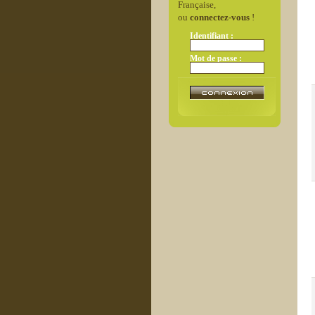
Française,
ou
connectez-vous
!
Identifiant :
Mot de passe :