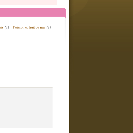
ais
(1)
Poisson et fruit de mer
(1)