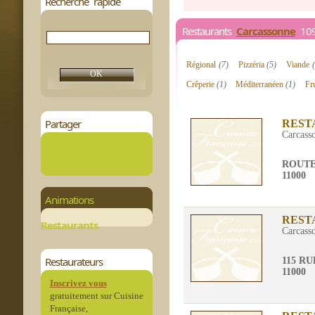
Recherche rapide
Restaurants
Carcassonne
109 
Régional
(7)
Pizzéria
(5)
Viande
Crêperie
(1)
Méditerranéen
(1)
Fr
Partager
REST
Carcass
ROUTE
11000
Animations
REST
Restaurants
Carcass
Restaurateurs
115 R
11000
Inscrivez vous
gratuitement sur Cuisine
Française,