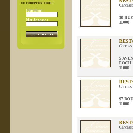
REST
ou
connectez-vous
!
Carcass
Identifiant :
30 RU
Mot de passe :
11000
REST
Carcass
5 AVE
FOCH
11000
REST
Carcass
97 BO
11000
REST
Carcass