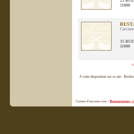
23 RU
11000
REST
Carcass
35 RU
11000
<
A votre disposition sur ce site : Reche
Cuisine-Francaise.com -
Restaurateurs
, 