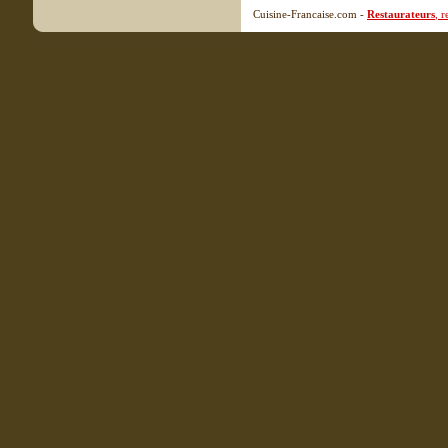
Cuisine-Francaise.com -
Restaurateurs
, 