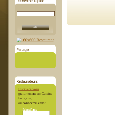
Recherche rapide
Partager
Restaurateurs
Inscrivez vous
gratuitement sur Cuisine
Française,
ou
connectez-vous
!
Identifiant :