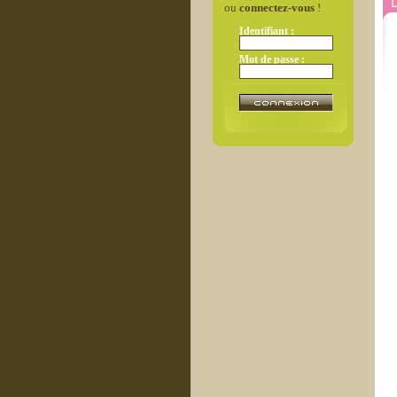
L
ou
connectez-vous
!
Identifiant :
Mot de passe :