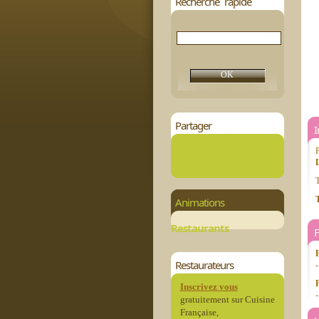
Recherche rapide
Partager
P
L
T
T
Animations
Restaurants
Restaurateurs
-
Inscrivez vous
-
gratuitement sur Cuisine
Française,