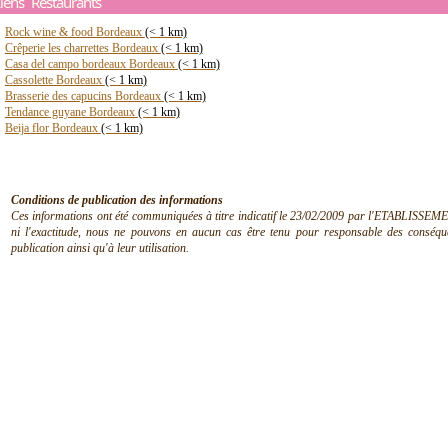
iens Restaurants
Rock wine & food Bordeaux
(< 1 km)
Crêperie les charrettes Bordeaux
(< 1 km)
Casa del campo bordeaux Bordeaux
(< 1 km)
Cassolette Bordeaux
(< 1 km)
Brasserie des capucins Bordeaux
(< 1 km)
Tendance guyane Bordeaux
(< 1 km)
Beija flor Bordeaux
(< 1 km)
Conditions de publication des informations
Ces informations ont été communiquées à titre indicatif le 23/02/2009 par l'ETABLISSEMEN
ni l'exactitude, nous ne pouvons en aucun cas être tenu pour responsable des conséquen
publication ainsi qu'à leur utilisation.