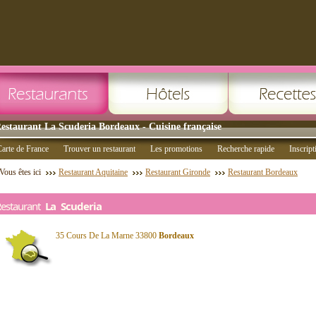
estaurant La Scuderia Bordeaux - Cuisine française
arte de France
Trouver un restaurant
Les promotions
Recherche rapide
Inscript
Vous êtes ici
Restaurant Aquitaine
Restaurant Gironde
Restaurant Bordeaux
Restaurant
La Scuderia
35 Cours De La Marne 33800
Bordeaux