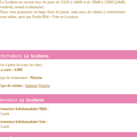
La Scuderia est ouverte tous les jours de 11h30 à 14h00 et de 18h00 à 23h00 (24h00,
vendredi, samedi et dimanche)
Nous vous proposons un large choix de pizzas, mais aussi de salades à confectionner
vous même, ainsi que Poulet-Rôti + Frite en Livraison
Informations
La Scuderia
rix à partir de (sans les vins):
a carte : 6.00€
ype de restauration :
Pizzeria
ype de cuisine :
Italienne
Pizzéria
Fermeture
La Scuderia
Fermeture hebdomadaire Midi :
 Lundi
Fermeture hebdomadaire Soir :
 Lundi