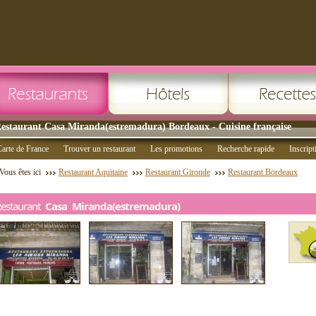
estaurant Casa Miranda(estremadura) Bordeaux - Cuisine française
arte de France
Trouver un restaurant
Les promotions
Recherche rapide
Inscript
Vous êtes ici
Restaurant Aquitaine
Restaurant Gironde
Restaurant Bordeaux
Restaurant
Casa Miranda(estremadura)