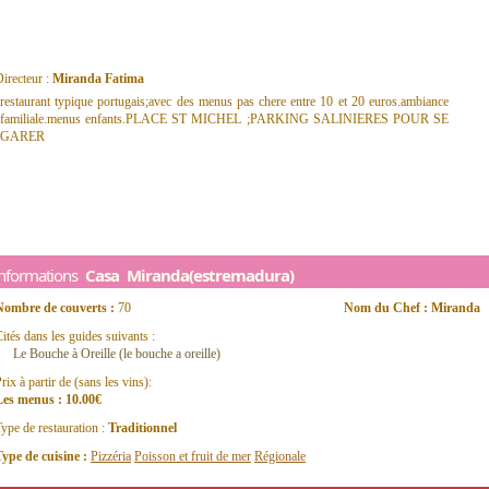
irecteur :
Miranda Fatima
restaurant typique portugais;avec des menus pas chere entre 10 et 20 euros.ambiance
familiale.menus enfants.PLACE ST MICHEL ;PARKING SALINIERES POUR SE
GARER
Informations
Casa Miranda(estremadura)
Nombre de couverts :
70
Nom du Chef : Miranda
ités dans les guides suivants :
Le Bouche à Oreille (le bouche a oreille)
rix à partir de (sans les vins):
Les menus : 10.00€
ype de restauration :
Traditionnel
ype de cuisine :
Pizzéria
Poisson et fruit de mer
Régionale