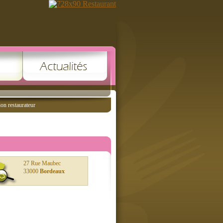
ion restaurateur
27 Rue Maubec
33000
Bordeaux