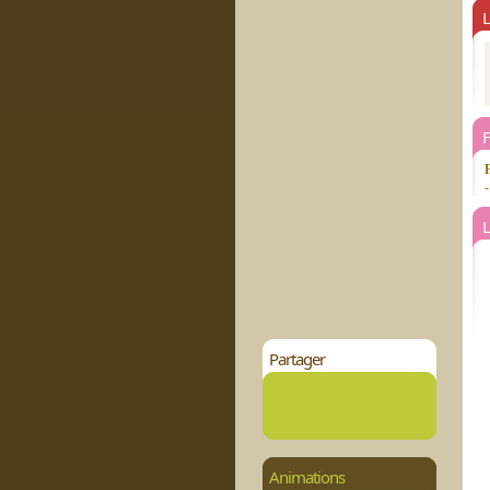
L
-
L
Partager
Animations