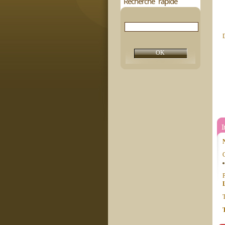
Recherche rapide
D
C
P
T
T