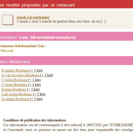
es recettes proposées par ce restaurant
steack a la portugaise
1 steack-1 oeuf-1 tranche de jambon blanc-des frites- du riz [...]
Fermeture
Casa Miranda(estremadura)
Fermeture hebdomadaire Soir :
 Mercredi
iens Restaurants
El asador Bordeaux
(< 1 km)
Le vin rue neuve Bordeaux
(< 1 km)
C'yusha Bordeaux
(< 1 km)
C'yusha Bordeaux
(< 1 km)
Kuzina Bordeaux
(< 1 km)
Café tupina Bordeaux
(< 1 km)
La tupina Bordeaux
(< 1 km)
Conditions de publication des informations
Ces informations ont été communiquées à titre indicatif le 28/07/2011 par l'ETABLISSEMEN
ni l'exactitude, nous ne pouvons en aucun cas être tenu pour responsable des conséquen