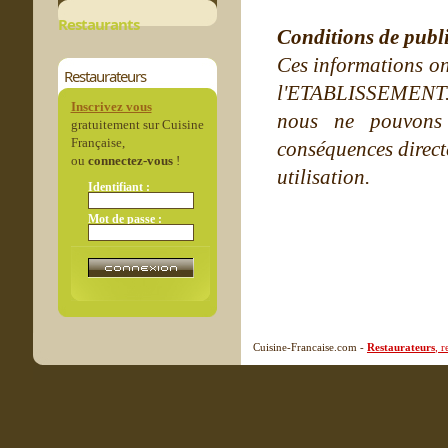
Restaurants
Conditions de publ
Ces informations on
Restaurateurs
l'ETABLISSEMENT. Ne
Inscrivez vous
nous ne pouvons
gratuitement sur Cuisine
Française,
conséquences directe
ou
connectez-vous
!
utilisation.
Identifiant :
Mot de passe :
Cuisine-Francaise.com -
Restaurateurs
, 