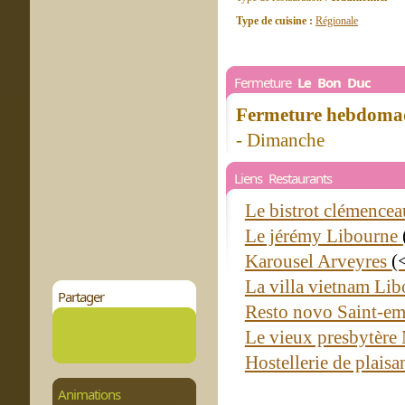
Type de cuisine :
Régionale
Fermeture
Le Bon Duc
Fermeture hebdomad
- Dimanche
Liens Restaurants
Le bistrot clémence
Le jérémy Libourne
Karousel Arveyres
(
La villa vietnam Li
Partager
Resto novo Saint-em
Le vieux presbytèr
Hostellerie de plais
Animations