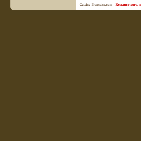
Cuisine-Francaise.com -
Restaurateurs
, 