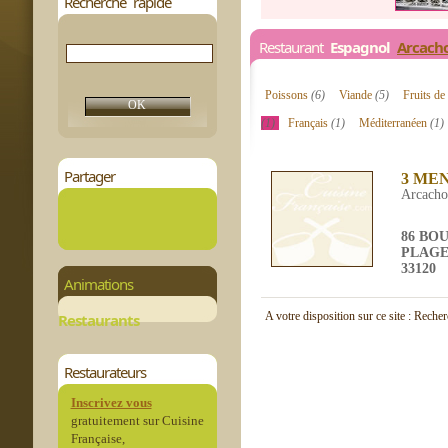
Recherche rapide
Restaurant
Espagnol
Arcach
Poissons
(6)
Viande
(5)
Fruits d
(1)
Français
(1)
Méditerranéen
(1)
Partager
3 ME
Arcach
86 BO
PLAG
33120
Animations
A votre disposition sur ce site : Reche
Restaurants
Restaurateurs
Inscrivez vous
gratuitement sur Cuisine
Française,