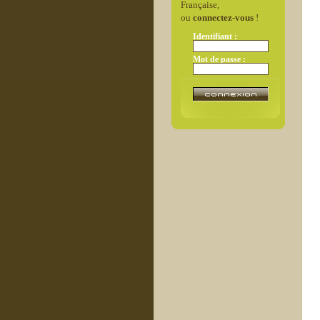
Française,
ou
connectez-vous
!
Identifiant :
Mot de passe :