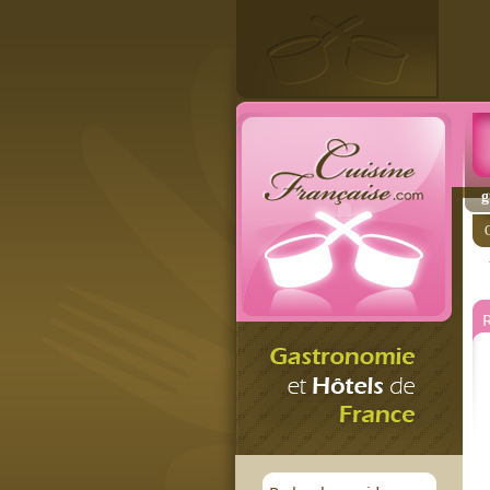
g
C
R