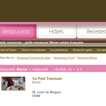
uide restaurant : guide restaurant Bierne cuisine française.
arte de France
Trouver un restaurant
Les promotions
Recherche rapide
Inscript
Vous êtes ici >
Restaurant Nord-pas-de-calais
>
Restauration Nord
>
Restaurant Bierne
estaurants
Bierne
4 restaurants : : résultats de 1 à 4
Au Pont Tournant
Bierne
30, route de Bergues
59380