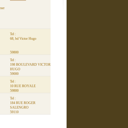
 mer
Tel :
68, bd Victor Hugo
59800
Tel :
198 BOULEVARD VICTOR
HUGO
59000
Tel :
10 RUE ROYALE
59800
Tel :
184 RUE ROGER
SALENGRO
59110