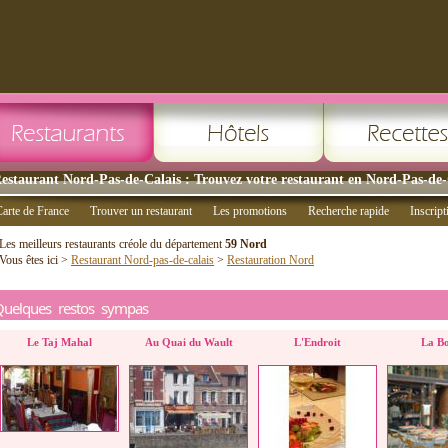
estaurant Nord-Pas-de-Calais : Trouvez votre restaurant en Nord-Pas-de-
arte de France
Trouver un restaurant
Les promotions
Recherche rapide
Inscript
Les meilleurs restaurants créole du département
59 Nord
Vous êtes ici >
Restaurant Nord-pas-de-calais
>
Restauration Nord
Quelques restos sympas
Le Taj Mahal
Au Quai du Wault
L'Endroit
La Bo