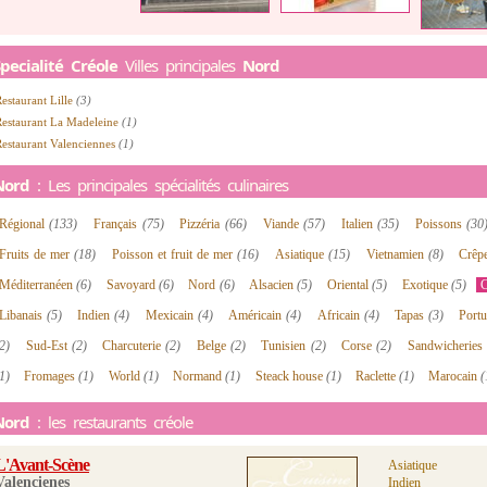
pecialité Créole
Villes principales
Nord
estaurant Lille
(3)
Restaurant La Madeleine
(1)
estaurant Valenciennes
(1)
Nord
: Les principales spécialités culinaires
Régional
(133)
Français
(75)
Pizzéria
(66)
Viande
(57)
Italien
(35)
Poissons
(30
Fruits de mer
(18)
Poisson et fruit de mer
(16)
Asiatique
(15)
Vietnamien
(8)
Crêp
Méditerranéen
(6)
Savoyard
(6)
Nord
(6)
Alsacien
(5)
Oriental
(5)
Exotique
(5)
C
Libanais
(5)
Indien
(4)
Mexicain
(4)
Américain
(4)
Africain
(4)
Tapas
(3)
Port
2)
Sud-Est
(2)
Charcuterie
(2)
Belge
(2)
Tunisien
(2)
Corse
(2)
Sandwicheries
1)
Fromages
(1)
World
(1)
Normand
(1)
Steack house
(1)
Raclette
(1)
Marocain
(
Nord
: les restaurants créole
L'Avant-Scène
Asiatique
Valencienes
Indien