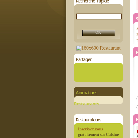
Recherche rapide
S
R
R
Partager
Animations
(
Restaurants
(
Restaurateurs
Inscrivez vous
gratuitement sur Cuisine