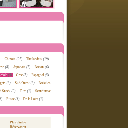
)
Chinois
(27)
Thailandais
(19)
erie
(8)
Japonais
(7)
Breton
(6)
réole
(5)
Grec
(5)
Espagnol
(5)
ugais
(3)
Sud-Ouest
(3)
Brésilien
 / Snack
(2)
Turc
(1)
Scandinave
1)
Russe
(1)
De la Loire
(1)
Plus d'infos
Réservation