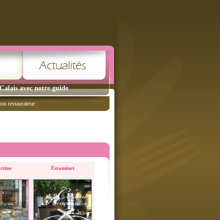
Calais avec notre guide
ion restaurateur
ttine
Estaminet