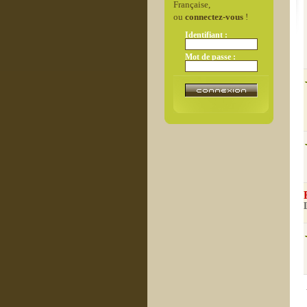
Française,
ou
connectez-vous
!
Identifiant :
Mot de passe :