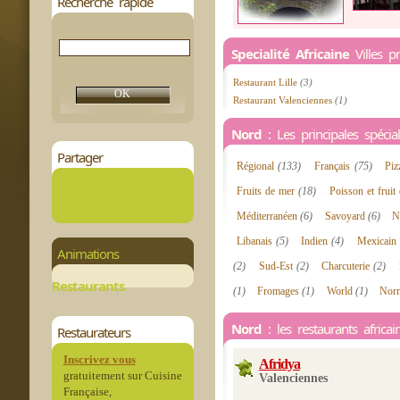
Recherche rapide
Specialité Africaine
Villes p
Restaurant Lille
(3)
Restaurant Valenciennes
(1)
Nord
: Les principales spéciali
Partager
Régional
(133)
Français
(75)
Piz
Fruits de mer
(18)
Poisson et frui
Méditerranéen
(6)
Savoyard
(6)
N
Libanais
(5)
Indien
(4)
Mexicain
Animations
(2)
Sud-Est
(2)
Charcuterie
(2)
Restaurants
(1)
Fromages
(1)
World
(1)
Nor
Nord
: les restaurants africai
Restaurateurs
Inscrivez vous
Afridya
gratuitement sur Cuisine
Valenciennes
Française,