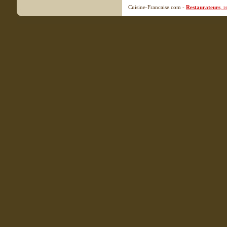
Cuisine-Francaise.com -
Restaurateurs
, 