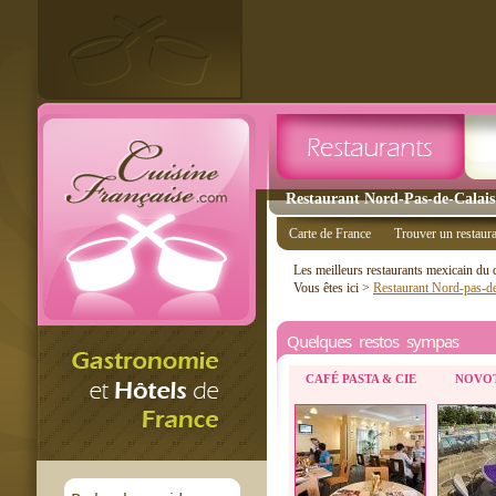
Restaurant Nord-Pas-de-Calais 
Carte de France
Trouver un restaur
Les meilleurs restaurants mexicain du
Vous êtes ici >
Restaurant Nord-pas-de
Quelques restos sympas
CAFÉ PASTA & CIE
NOVOT