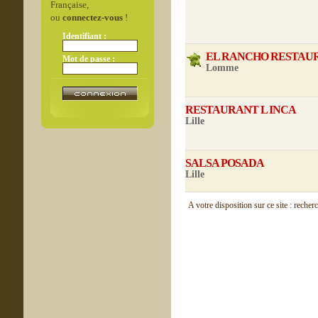
Française,
ou
connectez-vous
!
Identifiant :
EL RANCHO RESTAU
Mot de passe :
Lomme
RESTAURANT L INCA
Lille
SALSA POSADA
Lille
A votre disposition sur ce site : recher