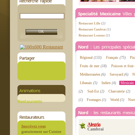
Recherche rapide
Specialité Mexicaine
Villes 
Restaurant Lille
(2)
Restaurant Cambrai
(1)
Restaurant Lomme
(1)
Nord
: Les principales spéciali
Partager
Régional
(133)
Français
(75)
Piz
Fruits de mer
(18)
Poisson et frui
Méditerranéen
(6)
Savoyard
(6)
N
Libanais
(5)
Indien
(4)
Mexicain
Animations
(2)
Sud-Est
(2)
Charcuterie
(2)
(1)
Fromages
(1)
World
(1)
Nor
Restaurants
Nord
: les restaurants mexic
Restaurateurs
Alegria
Inscrivez vous
Cambrai
gratuitement sur Cuisine