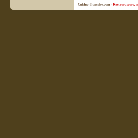
Cuisine-Francaise.com -
Restaurateurs
, 